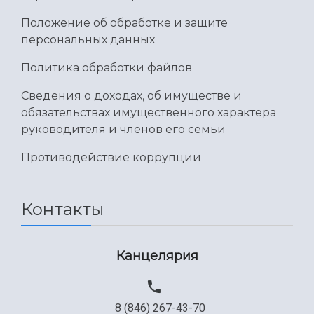
Умный дом бабочек
Международный межвузовский кампус
Положение об обработке и защите
персональных данных
Сведения об образовательной организации
Политика обработки файлов
Официальные документы
Сведения о доходах, об имуществе и
обязательствах имущественного характера
руководителя и членов его семьи
Противодействие коррупции
Контакты
Канцелярия
8 (846) 267-43-70