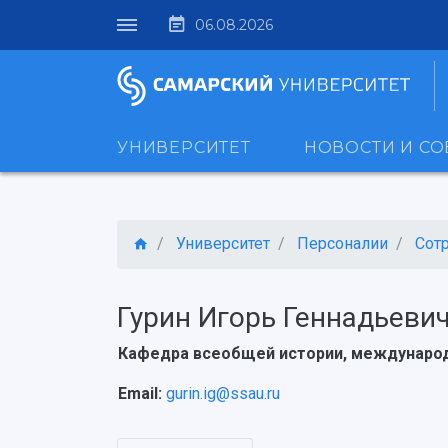
06.08.2026
УНИВЕРСИТЕТ
НОВОСТИ И С
Университет
Персоналии
Сот
Гурин Игорь Геннадьеви
Кафедра всеобщей истории, междунаро
Email:
gurin.ig@ssau.ru