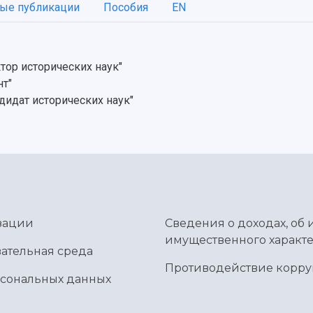
ые публикации
Пособия
EN
тор исторических наук"
нт"
дидат исторических наук"
зации
Сведения о доходах, об 
имущественного характе
ательная среда
Противодействие корр
рсональных данных