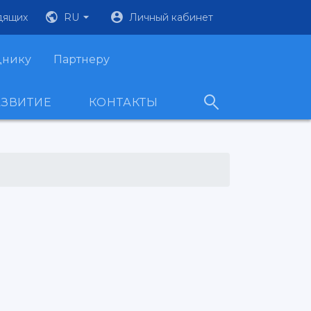
дящих
RU
Личный кабинет
днику
Партнеру
АЗВИТИЕ
КОНТАКТЫ