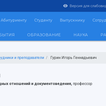
Версия для слабови
Абитуриенту
Студенту
Выпускнику
Сотру
ОБЫТИЯ
ОБРАЗОВАНИЕ
НАУКА
Р
рудники и преподаватели
Гурин Игорь Геннадьевич
ч
дных отношений и документоведения,
профессор