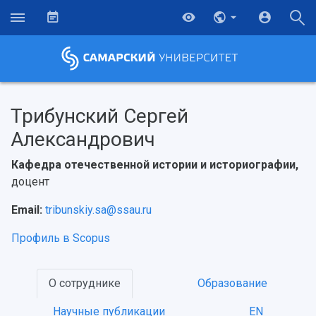
Трибунский Сергей
Александрович
Кафедра отечественной истории и историографии,
доцент
Email:
tribunskiy.sa@ssau.ru
Профиль в Scopus
О сотруднике
Образование
НАЗАД
Научные публикации
EN