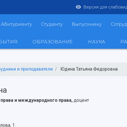
Версия для слабови
Абитуриенту
Студенту
Выпускнику
Сотру
ОБЫТИЯ
ОБРАЗОВАНИЕ
НАУКА
Р
рудники и преподаватели
Юдина Татьяна Федоровна
на
 права и международного права,
доцент
лова, 1