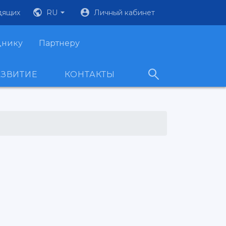
дящих
RU
Личный кабинет
днику
Партнеру
АЗВИТИЕ
КОНТАКТЫ