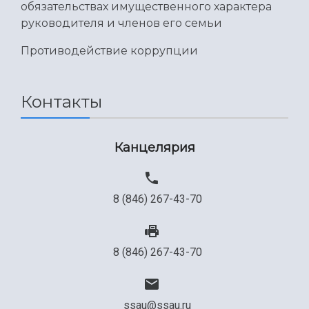
Международный межвузовский кампус
обязательствах имущественного характера
руководителя и членов его семьи
Сведения об образовательной организации
Противодействие коррупции
Официальные документы
Контакты
Канцелярия
8 (846) 267-43-70
8 (846) 267-43-70
ssau@ssau.ru