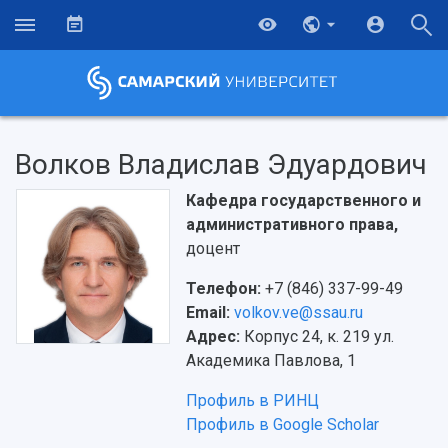
Волков Владислав Эдуардович
Кафедра государственного и
административного права,
доцент
Телефон:
+7 (846) 337-99-49
Email:
volkov.ve@ssau.ru
Адрес:
Корпус 24, к. 219 ул.
Академика Павлова, 1
Профиль в РИНЦ
НАЗАД
Профиль в Google Scholar
Об университете
Новости
Образование
Научно-исследовательская деятельность