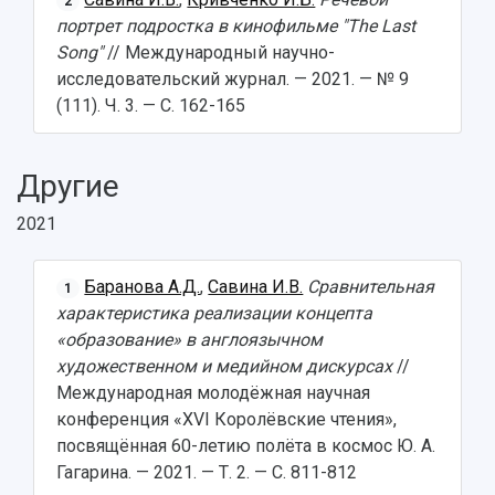
Патенты
2
3D-тур по университету
портрет подростка в кинофильме "The Last
Публикации и издания
Музеи
Song"
// Международный научно-
Отчеты о проведенных конференциях
Учебный аэродром
исследовательский журнал. — 2021. — № 9
Центр истории авиационных двигателей
(111). Ч. 3. — С. 162-165
Ботанический сад
Умный дом бабочек
Другие
Международный межвузовский кампус
Сведения об образовательной организации
2021
Официальные документы
Баранова А.Д.
,
Савина И.В.
Сравнительная
1
характеристика реализации концепта
«образование» в англоязычном
художественном и медийном дискурсах
//
Международная молодёжная научная
конференция «XVI Королёвские чтения»,
посвящённая 60-летию полёта в космос Ю. А.
Гагарина. — 2021. — Т. 2. — С. 811-812