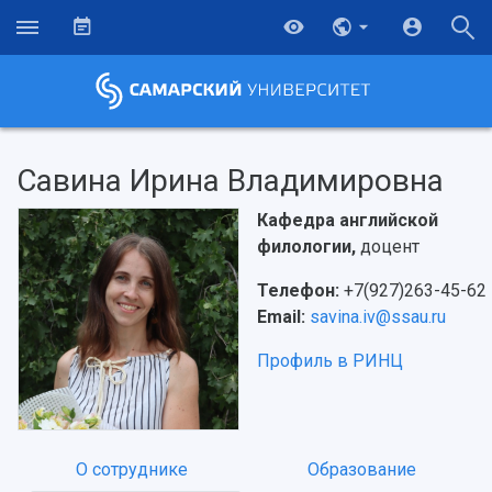
Савина Ирина Владимировна
Кафедра английской
филологии,
доцент
Телефон:
+7(927)263-45-62
Email:
savina.iv@ssau.ru
Профиль в РИНЦ
О сотруднике
Образование