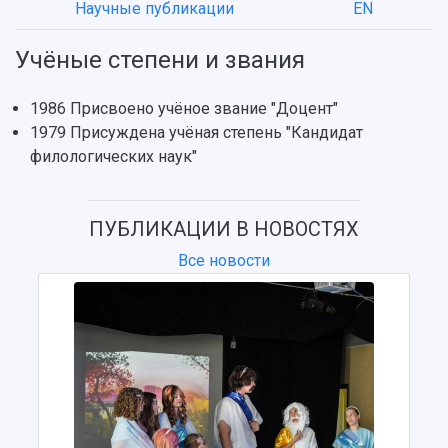
Научные публикации
EN
Об университете
Новости
Образование
Научно-исследовательская деятельность
История
Главные новости
Почему я выбираю Самарский университет?
Основные научные направления
Учёные степени и звания
Ключевые факты
Бортжурнал
Абитуриенту
Научные школы и ведущие научные коллектив
Рейтинги
Объявления
Бакалавриат и специалитет
Диссертационные советы
1986 Присвоено учёное звание "Доцент"
События
Магистратура
Подготовка научных кадров
Руководство
1979 Присуждена учёная степень "Кандидат
Аспирантура
Конкурс на замещение должностей научных
СМИ об университете
филологических наук"
Наблюдательный совет
Формы обучения
работников
Попечительский совет
Учебные планы
Научно-технический совет
Пресс-центр
Ученый совет
Дополнительное образование
ПУБЛИКАЦИИ В НОВОСТЯХ
Научные проекты и темы
Газета "Полет"
Ректорат
Институты и факультеты
Газета "Самарский университет"
Все новости
Кадровый резерв
Аспирантура и докторантура
Мы в соцсетях
Образовательные программы
Персоналии
Справочные материалы
Мультимедиа
Профессорско-преподавательский состав
Сотрудники и преподаватели
Научная инфраструктура
Расписание занятий
Заслуженные деятели
Подкасты
Научно-исследовательские подразделения
Структура университета
Стипендии
Структурная схема управления научно-
Просветительский проект "Одержимы наукой
Институты и факультеты
исследовательской деятельностью