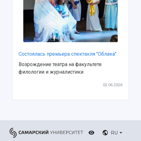
Тестирование иностранных граждан на
Кафедры
Материальная база
знание русского языка, истории России и
Научные подразделения
Подразделения научного обслуживания
основ законодательства РФ
Отделы и службы
Организационные документы
Общественные организации
Платные образовательные услуги
Результаты научно-исследовательской
Институт искусственного интеллекта
Скидки на обучение
деятельности
Инжиниринговый центр
Научно-технические разработки
Подготовительные курсы
Аграрный карбоновый полигон
Состоялась премьера спектакля "Облака"
Конкурсы научных проектов и грантов
Архив
Областной конкурс "Молодой учёный"
Библиотека
Возрождение театра на факультете
Фирменный стиль
Отчеты о научно-исследовательской
филологии и журналистики
Видеолекции
деятельности
Устойчивое развитие
Журналы Самарского университета
02.06.2026
Противодействие COVID-19
Научные конференции
Кампус
Патенты
3D-тур по университету
Публикации и издания
Музеи
Отчеты о проведенных конференциях
Учебный аэродром
Центр истории авиационных двигателей
RU
Ботанический сад