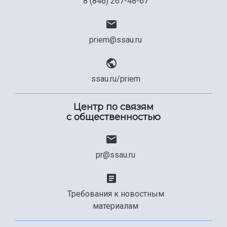
8 (846) 267-48-67
priem@ssau.ru
ssau.ru/priem
Центр по связям
с общественностью
pr@ssau.ru
Требования к новостным
материалам