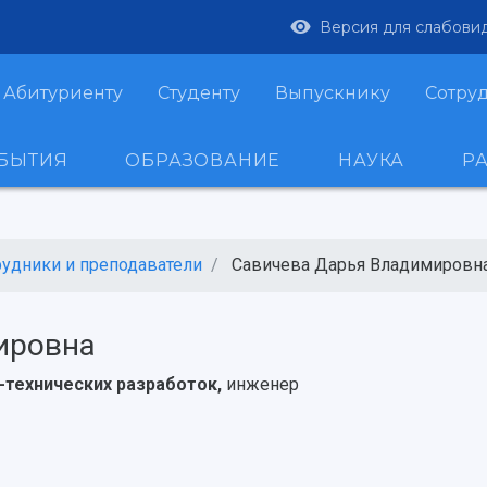
Версия для слабови
Абитуриенту
Студенту
Выпускнику
Сотру
ОБЫТИЯ
ОБРАЗОВАНИЕ
НАУКА
Р
рудники и преподаватели
Савичева Дарья Владимировн
ировна
-технических разработок,
инженер