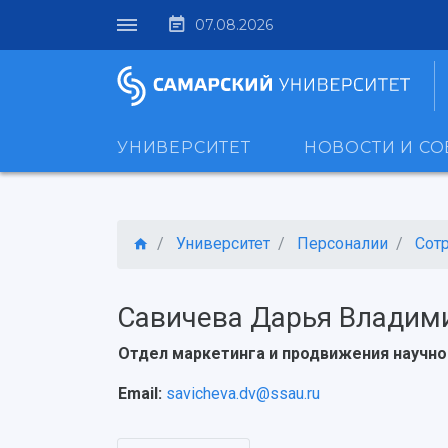
07.08.2026
УНИВЕРСИТЕТ
НОВОСТИ И С
Университет
Персоналии
Сот
Савичева Дарья Владим
Отдел маркетинга и продвижения научно
Email:
savicheva.dv@ssau.ru