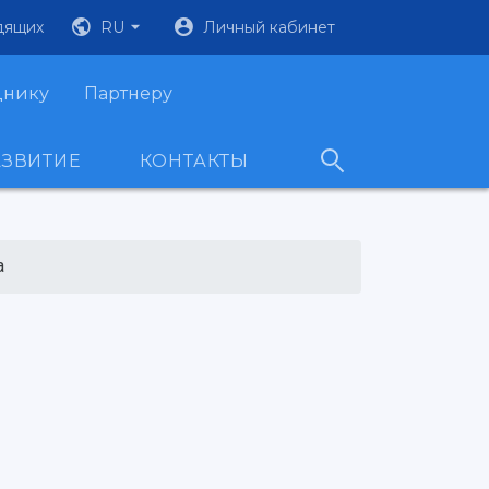
дящих
RU
Личный кабинет
днику
Партнеру
АЗВИТИЕ
КОНТАКТЫ
а