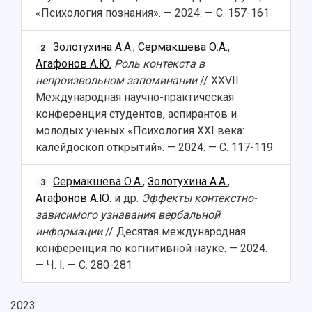
Структура университета
Стипендии
«Психология познания». — 2024. — С. 157-161
Структурная схема управления научно-
Просветительский проект "Одержимы наукой
Институты и факультеты
исследовательской деятельностью
Тестирование иностранных граждан на
Золотухина А.А.
,
Сермакшева О.А.
,
Кафедры
Материальная база
2
знание русского языка, истории России и
Агафонов А.Ю.
Роль контекста в
Научные подразделения
Подразделения научного обслуживания
основ законодательства РФ
непроизвольном запоминании
// XXVII
Отделы и службы
Организационные документы
Международная научно-практическая
Общественные организации
Платные образовательные услуги
Результаты научно-исследовательской
конференция студентов, аспирантов и
Институт искусственного интеллекта
Скидки на обучение
деятельности
молодых ученых «Психология XXI века:
Инжиниринговый центр
Научно-технические разработки
Подготовительные курсы
калейдоскоп открытий». — 2024. — С. 117-119
Аграрный карбоновый полигон
Конкурсы научных проектов и грантов
Архив
Областной конкурс "Молодой учёный"
Библиотека
Сермакшева О.А.
,
Золотухина А.А.
,
3
Фирменный стиль
Отчеты о научно-исследовательской
Агафонов А.Ю.
и др.
Эффекты контекстно-
Видеолекции
деятельности
зависимого узнавания вербальной
Устойчивое развитие
Журналы Самарского университета
информации
// Десятая международная
Противодействие COVID-19
Научные конференции
конференция по когнитивной науке. — 2024.
Кампус
Патенты
— Ч. I. — С. 280-281
3D-тур по университету
Публикации и издания
Музеи
Отчеты о проведенных конференциях
2023
Учебный аэродром