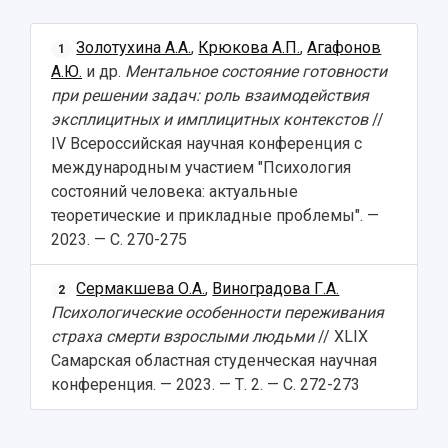
Центр истории авиационных двигателей
Ботанический сад
Золотухина А.А.
,
Крюкова А.П.
,
Агафонов
1
Умный дом бабочек
А.Ю.
и др.
Ментальное состояние готовности
Международный межвузовский кампус
при решении задач: роль взаимодействия
эксплицитных и имплицитных контекстов
//
Сведения об образовательной организации
IV Всероссийская научная конференция с
международным участием "Психология
Официальные документы
состояний человека: актуальные
теоретические и прикладные проблемы". —
2023. — С. 270-275
Сермакшева О.А.
,
Виноградова Г.А.
2
Психологические особенности переживания
страха смерти взрослыми людьми
// ХLIX
Самарская областная студенческая научная
конференция. — 2023. — Т. 2. — С. 272-273