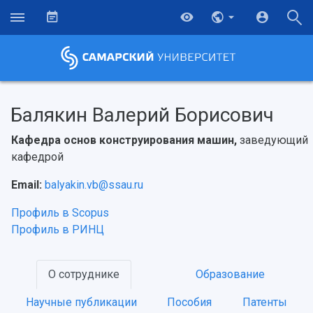
Балякин Валерий Борисович
Кафедра основ конструирования машин,
заведующий
кафедрой
Email:
balyakin.vb@ssau.ru
Профиль в Scopus
Профиль в РИНЦ
О сотруднике
Образование
Научные публикации
Пособия
Патенты