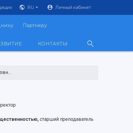
дящих
RU
Личный кабинет
днику
Партнеру
АЗВИТИЕ
КОНТАКТЫ
вн...
ректор
общественностью,
старший преподаватель