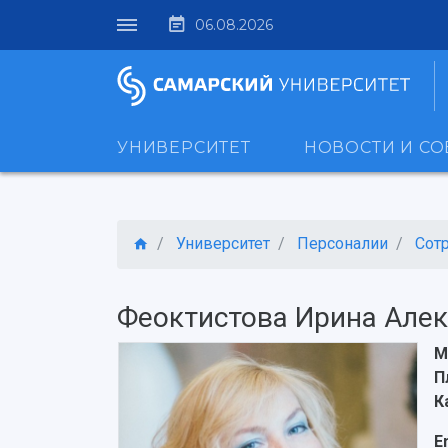
06.08.2026
УНИВЕРСИТЕТ
НОВОСТИ И С
Университет
Персоналии
Сот
Феоктистова Ирина Але
М
П
К
E