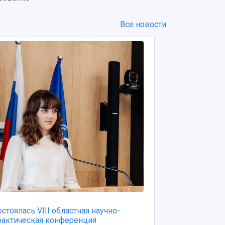
Все новости
остоялась VIII областная научно-
Увидеть косм
рактическая конференция
приглашаем 