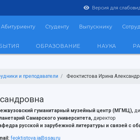
Версия для слабови
Абитуриенту
Студенту
Выпускнику
Сотру
ОБЫТИЯ
ОБРАЗОВАНИЕ
НАУКА
Р
рудники и преподаватели
Феоктистова Ирина Александро
ксандровна
ежвузовский гуманитарный музейный центр (МГМЦ),
ди
ланетарий Самарского университета,
директор
афедра русской и зарубежной литературы и связей с 
mail:
feoktistova.ia@ssau.ru