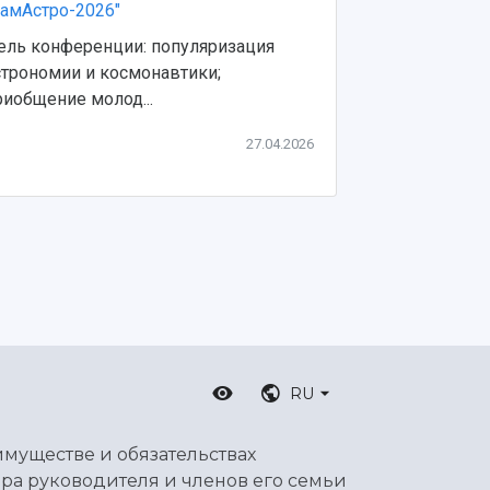
СамАстро-2026"
планетарий
ель конференции: популяризация
17 апреля по
строномии и космонавтики;
первого пол
риобщение молод...
фильмом "Шаг 
27.04.2026
RU
имуществе и обязательствах
ра руководителя и членов его семьи