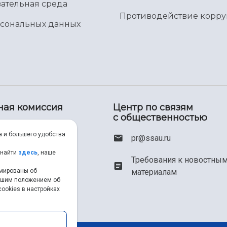
ательная среда
Противодействие корр
рсональных данных
ная комиссия
Центр по связям
с общественностью
00) 550-34-35
а и большего удобства
pr@ssau.ru
46) 267-48-67
 найти
здесь
, наше
Требования к новостны
рмированы об
материалам
em@ssau.ru
нашим положением об
ookies в настройках
.ru/priem