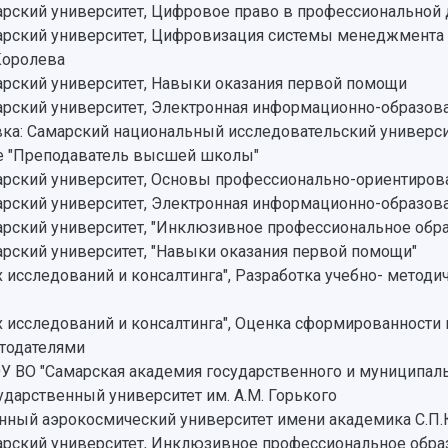
ский университет, Цифровое право в профессиональной 
ский университет, Цифровизация системы менеджмента к
Королева
рский университет, Навыки оказания первой помощи
ский университет, Электронная информационно-образова
а: Самарский национальный исследовательский университ
ме "Преподаватель высшей школы"
рский университет, Основы профессионально-ориентиров
ский университет, Электронная информационно-образова
рский университет, "Инклюзивное профессиональное обр
ский университет, "Навыки оказания первой помощи"
 исследований и консалтинга", Разработка учебно- метод
х исследований и консалтинга", Оценка сформированност
отодателями
ВО "Самарская академия государственного и муниципаль
ударственный университет им. А.М. Горького
нный аэрокосмический университет имени академика С.П
рский университет, Инклюзивное профессиональное обра