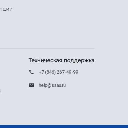
упции
Техническая поддержка
+7 (846) 267-49-99
help@ssau.ru
м