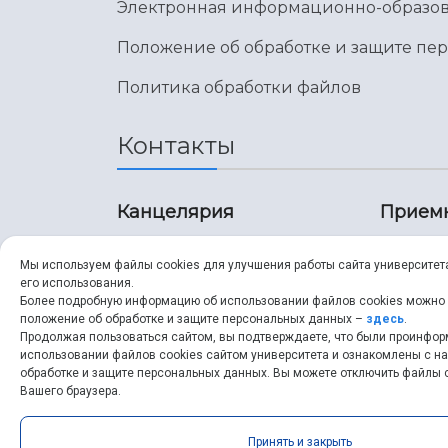
Электронная информационно-образов
Положение об обработке и защите пе
Политика обработки файлов
Контакты
Канцелярия
Прием
8 (846) 267-43-70
8 (8
Мы используем файлы cookies для улучшения работы сайта университет
его использования.
8 (846) 267-43-70
8 (8
Более подробную информацию об использовании файлов cookies можно
положение об обработке и защите персональных данных –
здесь
.
Продолжая пользоваться сайтом, вы подтверждаете, что были проинфо
ssau@ssau.ru
pri
использовании файлов cookies сайтом университета и ознакомлены с 
обработке и защите персональных данных. Вы можете отключить файлы c
ssau
Вашего браузера.
Принять и закрыть