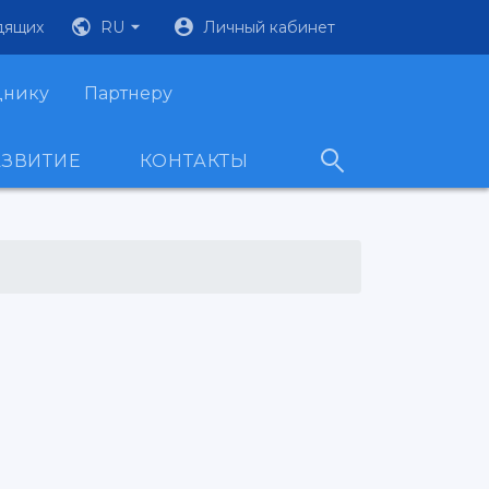
дящих
RU
Личный кабинет
днику
Партнеру
АЗВИТИЕ
КОНТАКТЫ