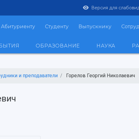
Версия для слабови
Абитуриенту
Студенту
Выпускнику
Сотру
ОБЫТИЯ
ОБРАЗОВАНИЕ
НАУКА
Р
рудники и преподаватели
Горелов Георгий Николаевич
евич