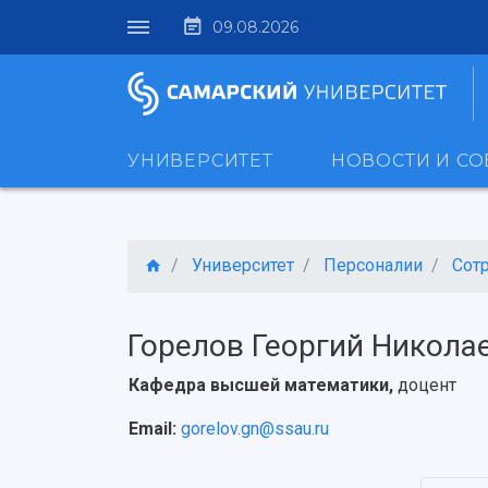
09.08.2026
УНИВЕРСИТЕТ
НОВОСТИ И С
Университет
Персоналии
Сот
Горелов Георгий Никола
Кафедра высшей математики,
доцент
Email:
gorelov.gn@ssau.ru