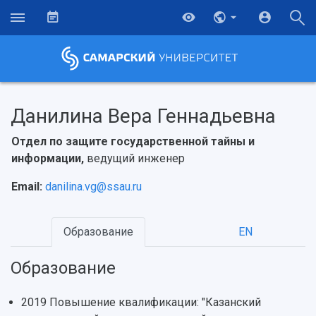
Данилина Вера Геннадьевна
Отдел по защите государственной тайны и
информации,
ведущий инженер
Email:
danilina.vg@ssau.ru
Образование
EN
Образование
НАЗАД
Об университете
Новости
Образование
Научно-исследовательская деятельность
2019 Повышение квалификации: "Казанский
История
Главные новости
Почему я выбираю Самарский университет?
Основные научные направления