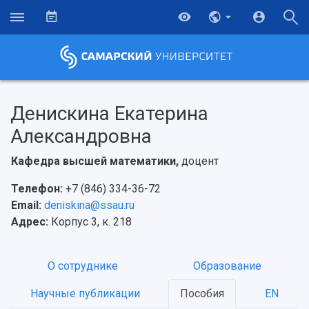
Денискина Екатерина
Александровна
Кафедра высшей математики,
доцент
Телефон:
+7 (846) 334-36-72
Email:
deniskina@ssau.ru
Адрес:
Корпус 3, к. 218
О сотруднике
Образование
НАЗАД
Научные публикации
Пособия
EN
Об университете
Новости
Образование
Научно-исследовательская деятельность