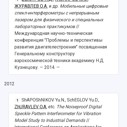
Противодействие COVID-19
Научные конференции
ЖУРАВЛЕВ О.А.
и др.
Мобильные цифровые
Кампус
Патенты
спекл-интерферометры с непрерывным
3D-тур по университету
Публикации и издания
лазером для физического и специальных
Музеи
Отчеты о проведенных конференциях
лабораторных практикумов
//
Учебный аэродром
Международная научно-техническая
Центр истории авиационных двигателей
конференция "Проблемы и перспективы
Ботанический сад
развития двигателестроения" посвященная
Умный дом бабочек
Генеральному конструктору
Международный межвузовский кампус
аэрокосмической техники академику Н.Д.
Кузнецову. — 2014. —
Сведения об образовательной организации
Официальные документы
2012
ShAPOShNIKOV Yu.N., SchEGLOV Yu.D.,
1
ZhURAVLEV O.A.
etc.
The Noiseproof Digital
Speckle Pattern Interferometer for Vibration
Model Study to Industrial Demands
//