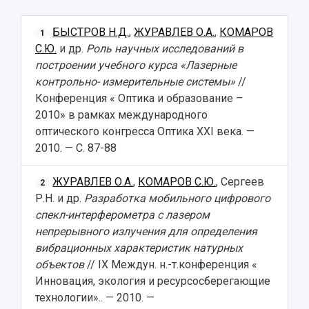
БЫСТРОВ Н.Д.
,
ЖУРАВЛЕВ О.А.
,
КОМАРОВ
1
С.Ю.
и др.
Роль научных исследований в
построении учебного курса «Лазерные
контрольно- измерительные системы»
//
Конференция « Оптика и образование –
2010» в рамках международного
оптического конгресса Оптика XXI века. —
2010. — С. 87-88
ЖУРАВЛЕВ О.А.
,
КОМАРОВ С.Ю.
, Сергеев
2
Р.Н. и др.
Разработка мобильного цифрового
спекл-интерферометра с лазером
непрерывного излучения для определения
вибрационных характеристик натурных
объектов
// IX Междун. н.-т.конференция «
Инновация, экология и ресурсосберегающие
технологии».. — 2010. —