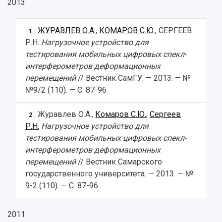
2013
ЖУРАВЛЕВ О.А.
,
КОМАРОВ С.Ю.
, СЕРГЕЕВ
1
Р.Н.
Нагрузочное устройство для
тестирования мобильных цифровых спекл-
интерферометров деформационных
НАЗАД
перемещений
// Вестник СамГУ. — 2013. — №
№9/2 (110). — С. 87-96
Об университете
Новости
Образование
Научно-исследовательская деятельность
История
Главные новости
Почему я выбираю Самарский университет?
Основные научные направления
Журавлев О.А.,
Комаров С.Ю.
,
Сергеев
2
Ключевые факты
Бортжурнал
Абитуриенту
Научные школы и ведущие научные коллектив
Р.Н.
Нагрузочное устройство для
Рейтинги
Объявления
Бакалавриат и специалитет
Диссертационные советы
тестирования мобильных цифровых спекл-
События
Магистратура
Подготовка научных кадров
Руководство
интерферометров деформационных
Аспирантура
Конкурс на замещение должностей научных
СМИ об университете
перемещений
// Вестник Самарского
Наблюдательный совет
Формы обучения
работников
государственного университета. — 2013. — №
Попечительский совет
Учебные планы
Научно-технический совет
Пресс-центр
9-2 (110). — С. 87-96
Ученый совет
Дополнительное образование
Научные проекты и темы
Газета "Полет"
Ректорат
Институты и факультеты
Газета "Самарский университет"
2011
Кадровый резерв
Аспирантура и докторантура