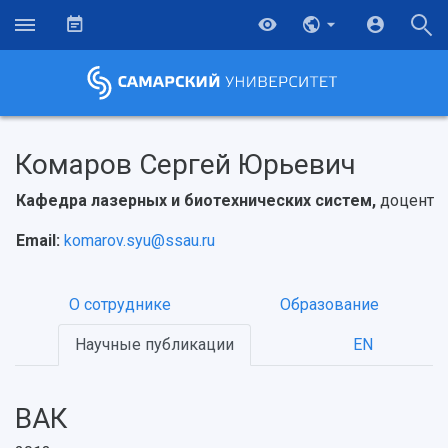
Комаров Сергей Юрьевич
Кафедра лазерных и биотехнических систем,
доцент
Email:
komarov.syu@ssau.ru
О сотруднике
Образование
Научные публикации
EN
ВАК