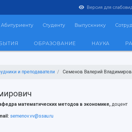
Версия для слабови
Абитуриенту
Студенту
Выпускнику
Сотру
ОБЫТИЯ
ОБРАЗОВАНИЕ
НАУКА
Р
рудники и преподаватели
Семенов Валерий Владимиров
мирович
афедра математических методов в экономике,
доцент
mail:
semenov.vv@ssau.ru