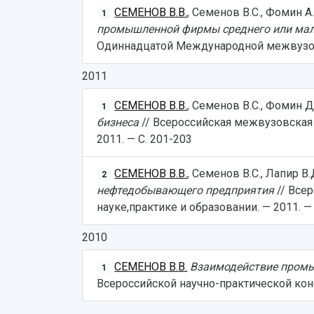
СЕМЕНОВ В.В.
, Семенов В.С., Фомин А
1
промышленной фирмы среднего или мал
Одиннадцатой Международной межвузовс
2011
СЕМЕНОВ В.В.
, Семенов В.С., Фомин Д
1
бизнеса
// Всероссийская межвузовская
2011. — С. 201-203
СЕМЕНОВ В.В.
, Семенов В.С., Лапир В
2
нефтедобывающего предприятия
// Все
науке,практике и образовании. — 2011. —
2010
СЕМЕНОВ В.В.
Взаимодействие промы
1
Всероссийской научно-практической конф