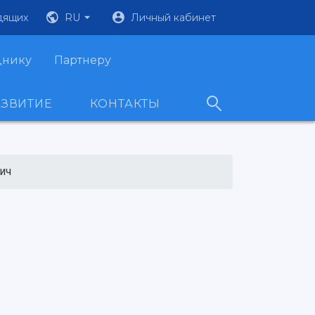
дящих
RU
Личный кабинет
днику
Партнеру
АЗВИТИЕ
КОНТАКТЫ
ич