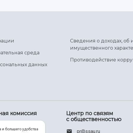
зации
Сведения о доходах, об 
имущественного характе
ательная среда
Противодействие корр
рсональных данных
ная комиссия
Центр по связям
с общественностью
00) 550-34-35
а и большего удобства
pr@ssau.ru