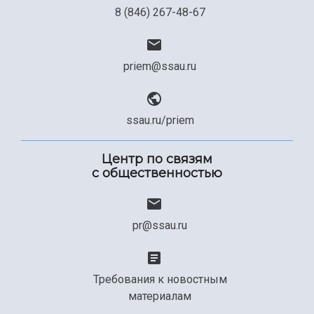
8 (846) 267-48-67
priem@ssau.ru
ssau.ru/priem
Центр по связям
с общественностью
pr@ssau.ru
Требования к новостным
материалам