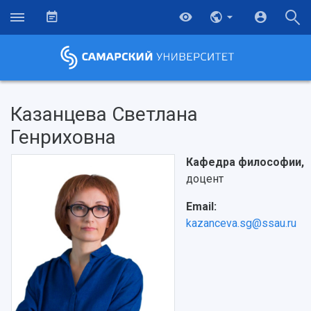
Казанцева Светлана
Генриховна
Кафедра философии,
доцент
Email:
kazanceva.sg@ssau.ru
НАЗАД
Об университете
Новости
Образование
Научно-исследовательская деятельность