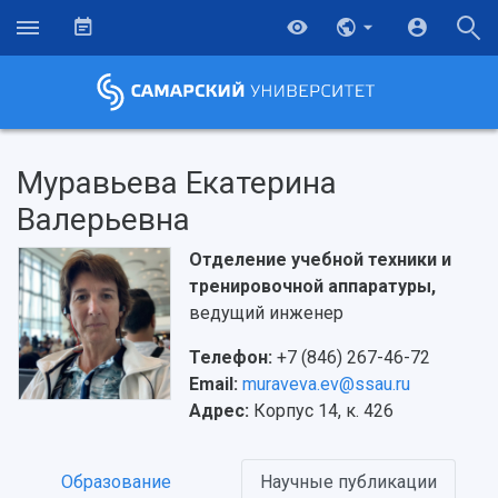
Муравьева Екатерина
Валерьевна
Отделение учебной техники и
тренировочной аппаратуры,
ведущий инженер
Телефон:
+7 (846) 267-46-72
Email:
muraveva.ev@ssau.ru
Адрес:
Корпус 14, к. 426
НАЗАД
Об университете
Новости
Образование
Научно-исследовательская деятельность
Образование
Научные публикации