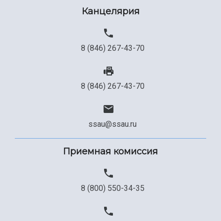
Канцелярия
Сведения об образовательной организации
Официальные документы
8 (846) 267-43-70
8 (846) 267-43-70
ssau@ssau.ru
Приемная комиссия
8 (800) 550-34-35