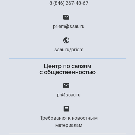
8 (846) 267-48-67
priem@ssau.ru
ssau.ru/priem
Центр по связям
с общественностью
pr@ssau.ru
Требования к новостным
материалам