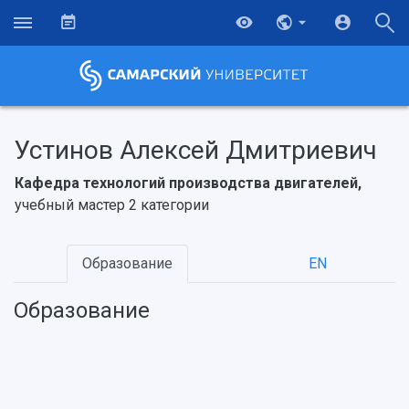
Устинов Алексей Дмитриевич
Кафедра технологий производства двигателей,
учебный мастер 2 категории
Образование
EN
Образование
НАЗАД
Об университете
Новости
Образование
Научно-исследовательская деятельность
История
Главные новости
Почему я выбираю Самарский университет?
Основные научные направления
Ключевые факты
Бортжурнал
Абитуриенту
Научные школы и ведущие научные коллектив