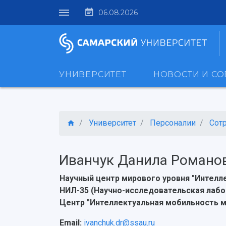
06.08.2026
УНИВЕРСИТЕТ
НОВОСТИ И С
Университет
Персоналии
Сот
Иванчук Данила Романо
Научный центр мирового уровня "Интел
НИЛ-35 (Научно-исследовательская лабо
Центр "Интеллектуальная мобильность 
Email:
ivanchuk.dr@ssau.ru