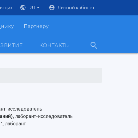
дящих
RU
Личный кабинет
днику
Партнеру
АЗВИТИЕ
КОНТАКТЫ
ант-исследователь
аний),
лаборант-исследователь
",
лаборант