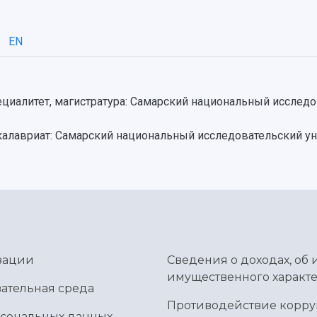
EN
ециалитет, магистратура: Самарский национальный исслед
акалавриат: Самарский национальный исследовательский у
зации
Сведения о доходах, об 
имущественного характе
ательная среда
Противодействие корр
рсональных данных