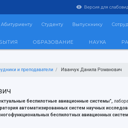
Версия для слабови
Абитуриенту
Студенту
Выпускнику
Сотру
ОБЫТИЯ
ОБРАЗОВАНИЕ
НАУКА
Р
рудники и преподаватели
Иванчук Данила Романович
вич
лектуальные беспилотные авиационные системы",
лабор
ратория автоматизированных систем научных исследов
многофункциональных беспилотных авиационных систем