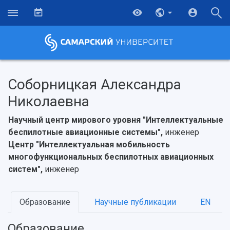
Соборницкая Александра
Николаевна
Научный центр мирового уровня "Интеллектуальные
беспилотные авиационные системы",
инженер
Центр "Интеллектуальная мобильность
многофункциональных беспилотных авиационных
систем",
инженер
НАЗАД
Образование
Научные публикации
EN
Об университете
Новости
Образование
Научно-исследовательская деятельность
Образование
История
Главные новости
Почему я выбираю Самарский университет?
Основные научные направления