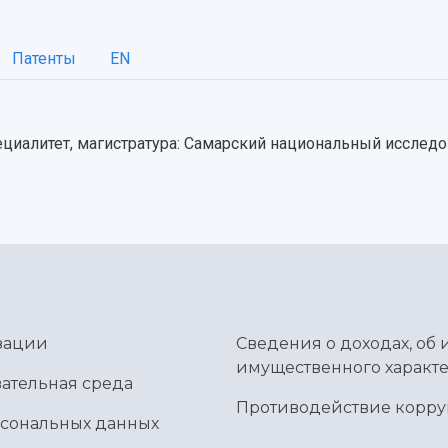
Патенты
EN
ециалитет, магистратура: Самарский национальный исслед
зации
Сведения о доходах, об 
имущественного характе
ательная среда
Противодействие корр
рсональных данных