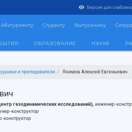
Версия для слабови
Абитуриенту
Студенту
Выпускнику
Сотру
ОБЫТИЯ
ОБРАЗОВАНИЕ
НАУКА
Р
рудники и преподаватели
Якимов Алексей Евгеньевич
вич
центр газодинамических исследований),
инженер-констр
нер-конструктор
р-конструктор