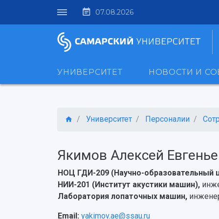
07.08.2026
УНИВЕРСИТЕТ
НОВОСТИ И С
Университет
Персоналии
Сот
Якимов Алексей Евгенье
НОЦ ГДИ-209 (Научно-образовательный 
НИИ-201 (Институт акустики машин),
инже
Лаборатория лопаточных машин,
инжене
Email:
yakimov.ae@ssau.ru