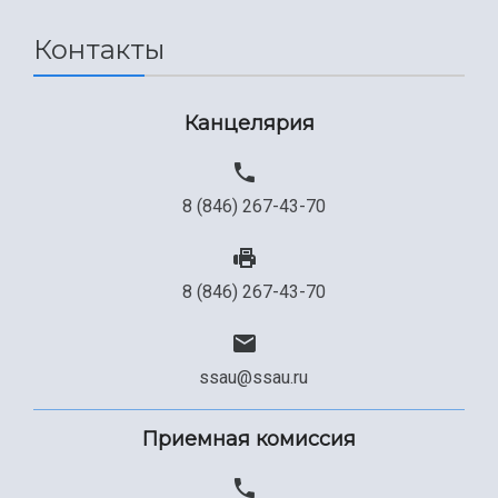
Сведения об образовательной организации
Контакты
Официальные документы
Канцелярия
8 (846) 267-43-70
8 (846) 267-43-70
ssau@ssau.ru
Приемная комиссия