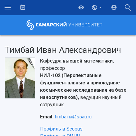
Тимбай Иван Александрович
Кафедра высшей математики,
профессор
НИЛ-102 (Перспективные
фундаментальные и прикладные
космические исследования на базе
наноспутников),
ведущий научный
сотрудник
Email:
timbai.ia@ssau.ru
НАЗАД
Профиль в Scopus
Об университете
Новости
Образование
Научно-исследовательская деятельность