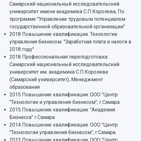
Структура университета
Стипендии
Самарский национальный исследовательский
Структурная схема управления научно-
Просветительский проект "Одержимы наукой
университет имени академика С.П.Королева, По
Институты и факультеты
исследовательской деятельностью
Тестирование иностранных граждан на
программе "Управление трудовым потенциалом
Кафедры
Материальная база
знание русского языка, истории России и
государственной образовательной организации"
Научные подразделения
Подразделения научного обслуживания
основ законодательства РФ
2018 Повышение квалификации: Технологии
Отделы и службы
Организационные документы
управления бизнесом. "Заработная плата и налоги в
Общественные организации
Платные образовательные услуги
Результаты научно-исследовательской
2018 году"
Институт искусственного интеллекта
Скидки на обучение
деятельности
2018 Профессиональная переподготовка:
Инжиниринговый центр
Научно-технические разработки
Самарский национальный исследовательский
Подготовительные курсы
Аграрный карбоновый полигон
Конкурсы научных проектов и грантов
университет им. академика С.П.Королева
Архив
Областной конкурс "Молодой учёный"
Библиотека
(Самарский университет), Менеджмент
Фирменный стиль
Отчеты о научно-исследовательской
образования
Видеолекции
деятельности
2015 Повышение квалификации: ООО "Центр
Устойчивое развитие
Журналы Самарского университета
"Технологии и управления бизнесом", г.Самара
Противодействие COVID-19
Научные конференции
2015 Повышение квалификации: "Академия
Кампус
Патенты
Бизнесса" г.Самара
3D-тур по университету
Публикации и издания
2014 Повышение квалификации: ООО "Центр
Музеи
Отчеты о проведенных конференциях
"Технологии управления бизнесом", г.Самара
Учебный аэродром
2013 Повышение квалификации: ООО "Центр