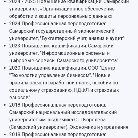
2024 - 2025 Повышение квалификации: Самарский
университет, «Организационное обеспечение
НАЗАД
обработки и защиты персональных данных»
Об университете
Новости
Образование
Научно-исследовательская деятельность
2024 Профессиональная переподготовка:
История
Главные новости
Почему я выбираю Самарский университет?
Основные научные направления
Самарский государственный экономический
Ключевые факты
Бортжурнал
Абитуриенту
Научные школы и ведущие научные коллектив
университет, "Бухгалтерский учет, анализ и аудит"
Рейтинги
Объявления
Бакалавриат и специалитет
Диссертационные советы
2023 Повышение квалификации: Самарский
События
Магистратура
Подготовка научных кадров
университет, "Информационные системы и
Руководство
Аспирантура
Конкурс на замещение должностей научных
цифровые сервисы Самарского университета"
СМИ об университете
Наблюдательный совет
Формы обучения
работников
2020 Повышение квалификации: ООО "Центр
Попечительский совет
Учебные планы
Научно-технический совет
"Технологии управления бизнесом", "Новые
Пресс-центр
Ученый совет
Дополнительное образование
правила расчета заработной платы, пособий по
Научные проекты и темы
Газета "Полет"
Ректорат
социальному страхованию, НДФЛ и страховых
Институты и факультеты
Газета "Самарский университет"
взносов"
Кадровый резерв
Аспирантура и докторантура
2018 Профессиональная переподготовка:
Мы в соцсетях
Образовательные программы
Самарский национальный исследовательский
Персоналии
Справочные материалы
Мультимедиа
университет им. академика С.П.Королева
Профессорско-преподавательский состав
Сотрудники и преподаватели
Научная инфраструктура
(Самарский университет), Экономика и управления
Расписание занятий
Заслуженные деятели
Подкасты
2018 Профессиональная переподготовка:
Научно-исследовательские подразделения