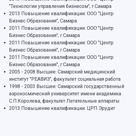
Центр истории авиационных двигателей
"Технологии управления бизнесом", г.Самара
Ботанический сад
2013 Повышение квалификации: ООО "Центр
Умный дом бабочек
Бизнес Образования", Самара
Международный межвузовский кампус
2011 Повышение квалификации: ООО "Центр
Бизнес Образования", г.Самара
Сведения об образовательной организации
2011 Повышение квалификации: ООО "Центр
Бизнес Образования", г.Самара
Официальные документы
2011 Повышение квалификации: ООО "Центр
Бизнес Образования", г.Самара
2005 - 2008 Высшее: Самарский медицинский
институт "РЕАВИЗ", факультет социальная работа
1998 - 2003 Высшее: Самарский государственный
аэрокосмический университет имени академика
С.П.Королева, факультет Летательные аппараты
2013 Повышение квалификации: ЦРП Эрудит