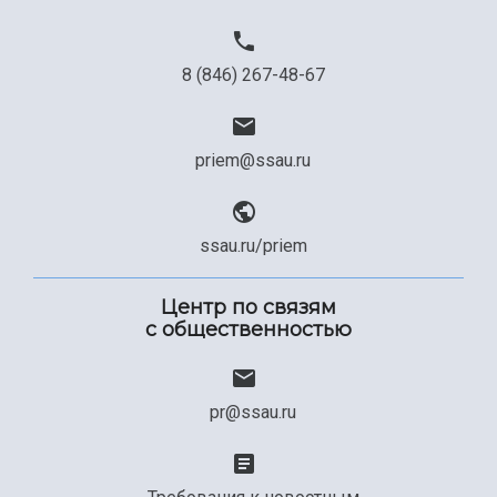
8 (846) 267-48-67
priem@ssau.ru
ssau.ru/priem
Центр по связям
с общественностью
pr@ssau.ru