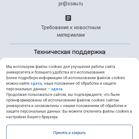
pr@ssau.ru
Требования к новостным
материалам
Техническая поддержка
Мы используем файлы cookies для улучшения работы сайта
университета и большего удобства его использования.
+7 (846) 267-49-99
Более подробную информацию об использовании файлов cookies
можно найти
здесь
, наше положение об обработке и защите
персональных данных –
здесь
.
Продолжая пользоваться сайтом, вы подтверждаете, что были
help@ssau.ru
проинформированы об использовании файлов cookies сайтом
университета и ознакомлены с нашим положением об обработке и
защите персональных данных. Вы можете отключить файлы cookies в
настройках Вашего браузера.
Самарский университет © 2026 |
ssau.ru
|
ssau@ssau.ru
|
Принять и закрыть
RSS
|
API