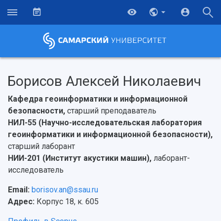
Борисов Алексей Николаевич
Кафедра геоинформатики и информационной
безопасности,
старший преподаватель
НИЛ-55 (Научно-исследовательская лаборатория
геоинформатики и информационной безопасности),
старший лаборант
НИИ-201 (Институт акустики машин),
лаборант-
исследователь
Email:
borisov.an@ssau.ru
НАЗАД
Адрес:
Корпус 18, к. 605
Об университете
Новости
Образование
Научно-исследовательская деятельность