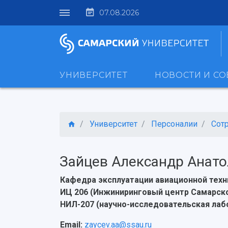
07.08.2026
УНИВЕРСИТЕТ
НОВОСТИ И С
Университет
Персоналии
Сот
Зайцев Александр Анат
Кафедра эксплуатации авиационной техн
ИЦ 206 (Инжиниринговый центр Самарско
НИЛ-207 (научно-исследовательская лаб
Email:
zaycev.aa@ssau.ru