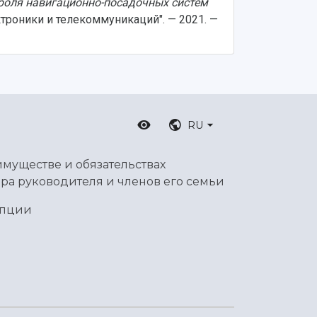
троля навигационно-посадочных систем
троники и телекоммуникаций". — 2021. —
RU
имуществе и обязательствах
ра руководителя и членов его семьи
упции