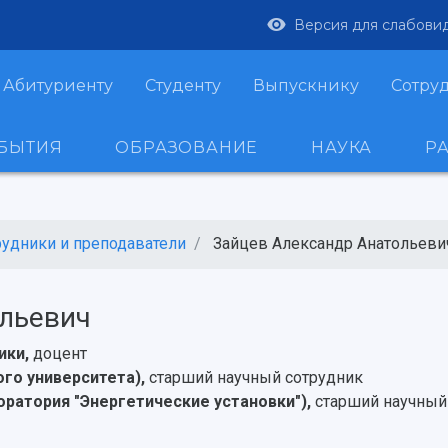
Версия для слабови
Абитуриенту
Студенту
Выпускнику
Сотру
ОБЫТИЯ
ОБРАЗОВАНИЕ
НАУКА
Р
рудники и преподаватели
Зайцев Александр Анатольеви
ольевич
ики,
доцент
го университета),
старший научный сотрудник
оратория "Энергетические установки"),
старший научный