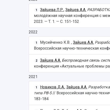
Зайцева Л.Р.
,
Зайцев А.А.
РАЗРАБОТК
1
молодёжная научная конференция с меж
2023. — Т. 1. — С. 151-152
2022
Мусийченко К.В. ,
Зайцев А.А.
Разрабо
1
Всероссийская научно-техническая конф
Зайцев А.А.
Беспроводная связь сист
2
конференция «Актуальные проблемы рад
2021
Новиков Д.А.
,
Зайцев А.А.
Разработка
1
типа РВ-5
// Всероссийская научно-техн
183-184