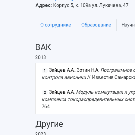
Адрес:
Корпус 5, к. 109a ул. Лукачева, 47
О сотруднике
Образование
Научн
ВАК
2013
Зайцев А.А.
,
Зотин Н.А.
Программное о
1
контроля авионики
// Известия Самарског
Зайцев А.А.
Модуль коммутации и упр
2
комплекса токораспределительных сист
764
Другие
2023