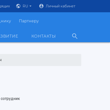
дящих
RU
Личный кабинет
днику
Партнеру
АЗВИТИЕ
КОНТАКТЫ
ч
 сотрудник