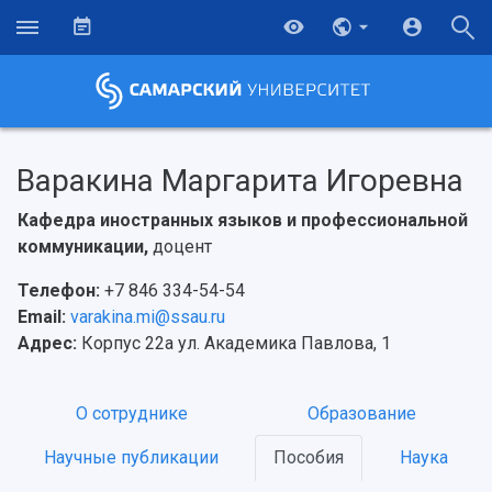
Варакина Маргарита Игоревна
Кафедра иностранных языков и профессиональной
коммуникации,
доцент
Телефон:
+7 846 334-54-54
Email:
varakina.mi@ssau.ru
Адрес:
Корпус 22а ул. Академика Павлова, 1
О сотруднике
Образование
НАЗАД
Научные публикации
Пособия
Наука
Об университете
Новости
Образование
Научно-исследовательская деятельность