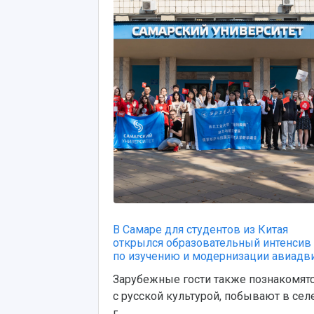
В Самаре для студентов из Китая
открылся образовательный интенсив
по изучению и модернизации авиадви.
Зарубежные гости также познакомят
с русской культурой, побывают в селе
г...