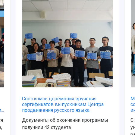
Состоялась церемония вручения
М
сертификатов выпускникам Центра
с
..
продвижения русского языка
и
ся
Документы об окончании программы
С
,
получили 42 студента
у
ра