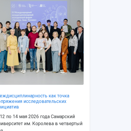
еждисциплинарность как точка
От школьного
опряжения исследовательских
технологичес
нициатив
Как выстрои
 12 по 14 мая 2026 года Самарский
траекторию 
ниверситет им. Королева в четвертый
предпринима
з...