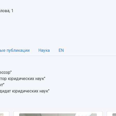
лова, 1
ые публикации
Наука
EN
ессор"
ктор юридических наук"
нт"
дидат юридических наук"