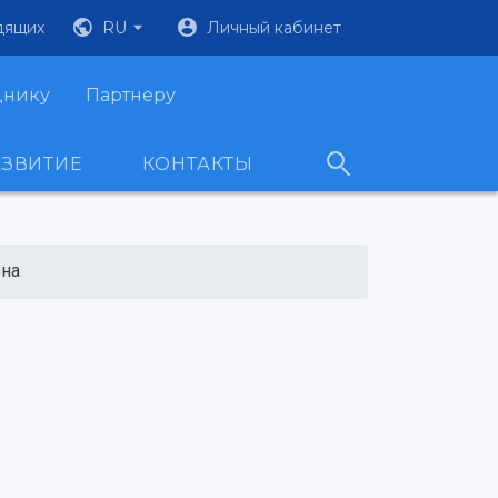
дящих
RU
Личный кабинет
днику
Партнеру
АЗВИТИЕ
КОНТАКТЫ
вна