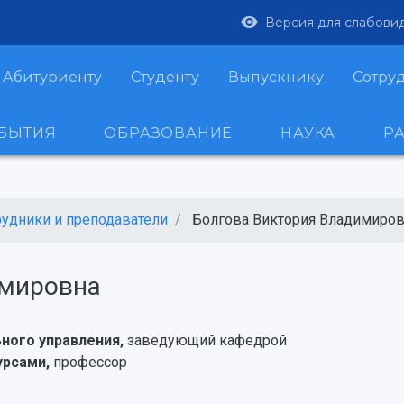
Версия для слабови
Абитуриенту
Студенту
Выпускнику
Сотру
ОБЫТИЯ
ОБРАЗОВАНИЕ
НАУКА
Р
рудники и преподаватели
Болгова Виктория Владимиро
имировна
ного управления,
заведующий кафедрой
урсами,
профессор