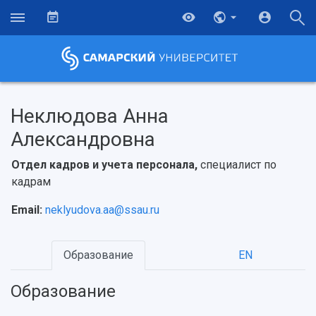
Неклюдова Анна
Александровна
Отдел кадров и учета персонала,
специалист по
кадрам
Email:
neklyudova.aa@ssau.ru
Образование
EN
НАЗАД
Об университете
Новости
Образование
Научно-исследовательская деятельность
Образование
История
Главные новости
Почему я выбираю Самарский университет?
Основные научные направления