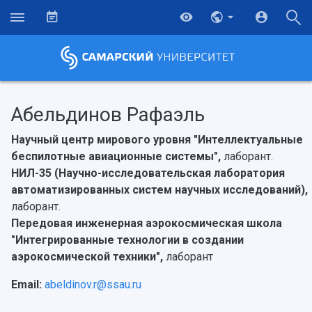
Абельдинов Рафаэль
Научный центр мирового уровня "Интеллектуальные
беспилотные авиационные системы",
лаборант.
НИЛ-35 (Научно-исследовательская лаборатория
автоматизированных систем научных исследований),
лаборант.
Передовая инженерная аэрокосмическая школа
"Интегрированные технологии в создании
аэрокосмической техники",
лаборант
НАЗАД
Об университете
Новости
Образование
Научно-исследовательская деятельность
Email:
abeldinov.r@ssau.ru
История
Главные новости
Почему я выбираю Самарский университет?
Основные научные направления