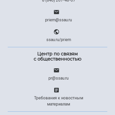
8 (846) 267-48-67
priem@ssau.ru
ssau.ru/priem
Центр по связям
с общественностью
pr@ssau.ru
Требования к новостным
материалам