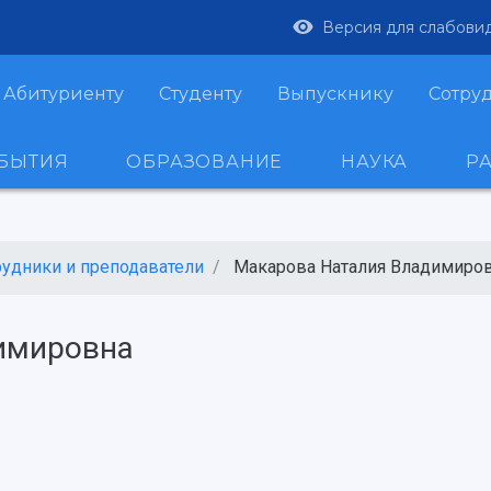
Версия для слабови
Абитуриенту
Студенту
Выпускнику
Сотру
ОБЫТИЯ
ОБРАЗОВАНИЕ
НАУКА
Р
рудники и преподаватели
Макарова Наталия Владимиро
имировна