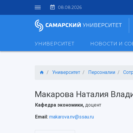
08.08.2026
УНИВЕРСИТЕТ
НОВОСТИ И С
Университет
Персоналии
Сот
Макарова Наталия Влад
Кафедра экономики,
доцент
Email:
makarova.nv@ssau.ru