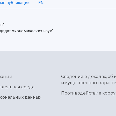
ые публикации
EN
нт"
дидат экономических наук"
зации
Сведения о доходах, об 
имущественного характе
ательная среда
Противодействие корр
рсональных данных