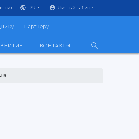
дящих
RU
Личный кабинет
днику
Партнеру
АЗВИТИЕ
КОНТАКТЫ
вна