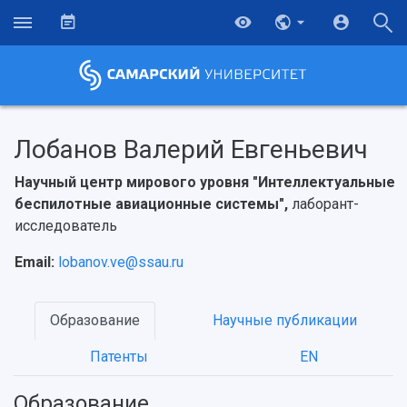
Лобанов Валерий Евгеньевич
Научный центр мирового уровня "Интеллектуальные
беспилотные авиационные системы",
лаборант-
исследователь
Email:
lobanov.ve@ssau.ru
Образование
Научные публикации
НАЗАД
Патенты
EN
Об университете
Новости
Образование
Научно-исследовательская деятельность
История
Главные новости
Почему я выбираю Самарский университет?
Основные научные направления
Образование