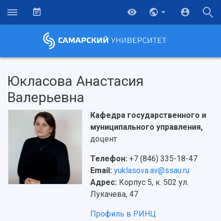
Юкласова Анастасия
Валерьевна
Кафедра государственного и
муниципального управления,
доцент
Телефон:
+7 (846) 335-18-47
Email:
yuklasova.av@ssau.ru
Адрес:
Корпус 5, к. 502 ул.
НАЗАД
Лукачева, 47
Об университете
Новости
Образование
Научно-исследовательская деятельность
Профиль в РИНЦ