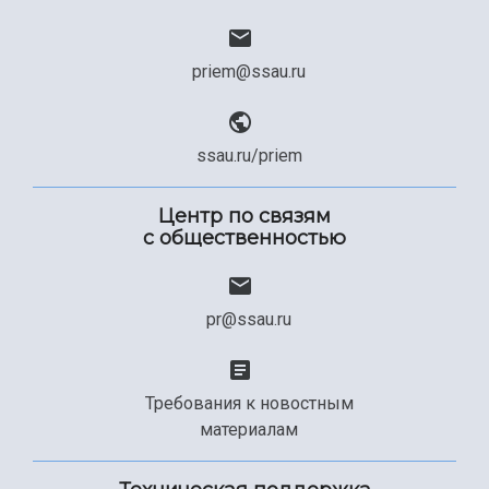
priem@ssau.ru
ssau.ru/priem
Центр по связям
с общественностью
pr@ssau.ru
Требования к новостным
материалам