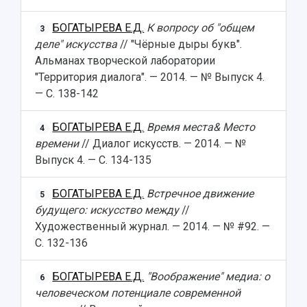
БОГАТЫРЕВА Е.Д.
К вопросу об "общем
3
деле" искусства
// "Чёрные дыры букв".
Альманах творческой лаборатории
"Территория диалога". — 2014. — № Выпуск 4.
— С. 138-142
БОГАТЫРЕВА Е.Д.
Время места& Место
4
времени
// Диалог искусств. — 2014. — №
Выпуск 4. — С. 134-135
БОГАТЫРЕВА Е.Д.
Встречное движение
5
будущего: искусство между
//
Художественный журнал. — 2014. — № #92. —
С. 132-136
БОГАТЫРЕВА Е.Д.
"Воображение" медиа: о
6
человеческом потенциале современной