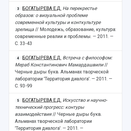
БОГАТЫРЕВА Е.Д.
На перекрестье
3
образов: о визуальной проблеме
современной культуры и конткультуре
зрелища
// Молодежь, образование, культура:
современные реалии и проблемы. — 2011. —
С. 33-43
БОГАТЫРЕВА Е.Д.
Встреча с философом:
4
Мераб Константинович Мамардашвили
//
Черные дыры букв. Альманах творческой
лаборатории 'Территория диалога'. — 2011. —
С. 93-99
БОГАТЫРЕВА Е.Д.
Искусство и научно-
5
технический прогресс: контуры
взаимодействия
// Черные дыры букв.
Альманах творческой лаборатории
'Территория диалога'. — 2011. —