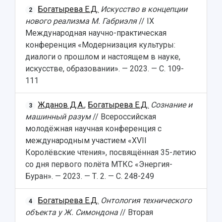
Институты и факультеты
исследовательской деятельностью
Богатырева Е.Д.
Искусство в концепции
Тестирование иностранных граждан на
2
Кафедры
Материальная база
знание русского языка, истории России и
нового реализма М. Габриэля
// IX
Научные подразделения
Подразделения научного обслуживания
основ законодательства РФ
Международная научно-практическая
Отделы и службы
Организационные документы
конференция «Модернизация культуры:
Общественные организации
Платные образовательные услуги
диалоги о прошлом и настоящем в науке,
Результаты научно-исследовательской
Институт искусственного интеллекта
Скидки на обучение
деятельности
искусстве, образовании». — 2023. — С. 109-
Инжиниринговый центр
111
Научно-технические разработки
Подготовительные курсы
Аграрный карбоновый полигон
Конкурсы научных проектов и грантов
Архив
Жданов Д.А.
,
Богатырева Е.Д.
Сознание и
Областной конкурс "Молодой учёный"
3
Библиотека
машинный разум
// Всероссийская
Фирменный стиль
Отчеты о научно-исследовательской
молодёжная научная конференция с
Видеолекции
деятельности
Устойчивое развитие
международным участием «XVII
Журналы Самарского университета
Противодействие COVID-19
Королёвские чтения», посвящённая 35-летию
Научные конференции
Кампус
со дня первого полёта МТКС «Энергия-
Патенты
3D-тур по университету
Буран». — 2023. — Т. 2. — С. 248-249
Публикации и издания
Музеи
Отчеты о проведенных конференциях
Учебный аэродром
Богатырева Е.Д.
Онтология технического
4
Центр истории авиационных двигателей
объекта у Ж. Симондона
// Вторая