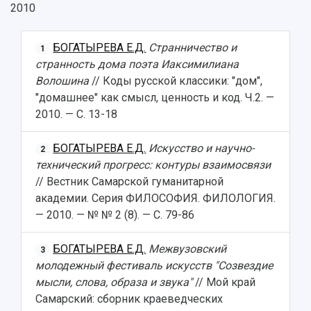
2010
БОГАТЫРЕВА Е.Д.
Странничество и
1
странность дома поэта Иаксимилиана
Волошина
// Коды русской классики: "дом",
"домашнее" как смысл, ценность и код. Ч.2. —
2010. — С. 13-18
БОГАТЫРЕВА Е.Д.
Искусство и научно-
2
технический прогресс: контуры взаимосвязи
// Вестник Самарской гуманитарной
академии. Серия ФИЛОСОФИЯ. ФИЛОЛОГИЯ.
— 2010. — № № 2 (8). — С. 79-86
БОГАТЫРЕВА Е.Д.
Межвузовский
3
молодежный фестиваль искусств "Созвездие
мысли, слова, образа и звука"
// Мой край
Самарский: сборник краеведческих