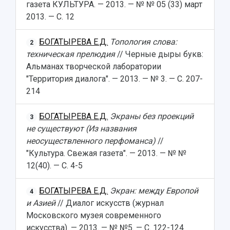
газета КУЛЬТУРА. — 2013. — № № 05 (33) март
2013. — С. 12
БОГАТЫРЕВА Е.Д.
Топология слова:
2
техническая прелюдия
// Черные дыры букв:
Альманах творческой лаборатории
"Территория диалога". — 2013. — № 3. — С. 207-
214
БОГАТЫРЕВА Е.Д.
Экраны без проекций
3
не существуют (Из названия
неосуществленного перфоманса)
//
"Культура. Свежая газета". — 2013. — № №
12(40). — С. 4-5
БОГАТЫРЕВА Е.Д.
Экран: между Европой
4
и Азией
// Диалог искусств (журнал
Московского музея современного
искусства). — 2013. — № №5. — С. 122-124