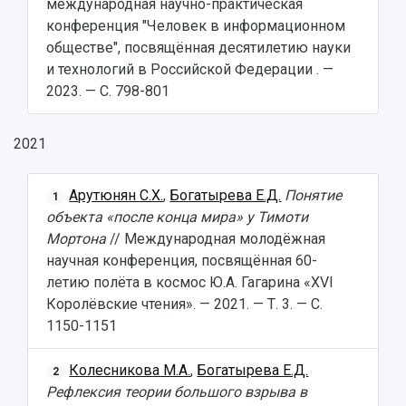
Ботанический сад
международная научно-практическая
Умный дом бабочек
конференция "Человек в информационном
Международный межвузовский кампус
обществе", посвящённая десятилетию науки
и технологий в Российской Федерации . —
Сведения об образовательной организации
2023. — С. 798-801
Официальные документы
2021
Арутюнян С.Х.
,
Богатырева Е.Д.
Понятие
1
объекта «после конца мира» у Тимоти
Мортона
// Международная молодёжная
научная конференция, посвящённая 60-
летию полёта в космос Ю.А. Гагарина «XVI
Королёвские чтения». — 2021. — Т. 3. — С.
1150-1151
Колесникова М.А.
,
Богатырева Е.Д.
2
Рефлексия теории большого взрыва в