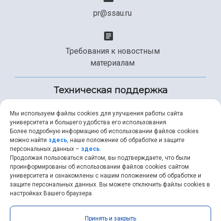
pr@ssau.ru
Требования к новостным
материалам
Техническая поддержка
Мы используем файлы cookies для улучшения работы сайта
университета и большего удобства его использования.
+7 (846) 267-49-99
Более подробную информацию об использовании файлов cookies
можно найти
здесь
, наше положение об обработке и защите
персональных данных –
здесь
.
Продолжая пользоваться сайтом, вы подтверждаете, что были
help@ssau.ru
проинформированы об использовании файлов cookies сайтом
университета и ознакомлены с нашим положением об обработке и
защите персональных данных. Вы можете отключить файлы cookies в
настройках Вашего браузера.
Самарский университет © 2026 |
ssau.ru
|
ssau@ssau.ru
|
Принять и закрыть