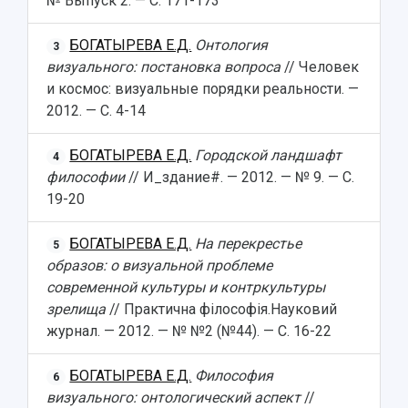
№ Выпуск 2. — С. 171-173
БОГАТЫРЕВА Е.Д.
Онтология
3
визуального: постановка вопроса
// Человек
и космос: визуальные порядки реальности. —
2012. — С. 4-14
БОГАТЫРЕВА Е.Д.
Городской ландшафт
4
философии
// И_здание#. — 2012. — № 9. — С.
19-20
БОГАТЫРЕВА Е.Д.
На перекрестье
5
образов: о визуальной проблеме
современной культуры и контркультуры
зрелища
// Практична фiлософiя.Науковий
журнал. — 2012. — № №2 (№44). — С. 16-22
БОГАТЫРЕВА Е.Д.
Философия
6
визуального: онтологический аспект
//