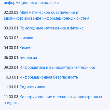
Учебный аэродром
информационные технологии
Центр истории авиационных двигателей
02.03.03
Математическое обеспечение и
Ботанический сад
администрирование информационных систем
Умный дом бабочек
Международный межвузовский кампус
03.03.01
Прикладные математика и физика
Сведения об образовательной организации
03.03.02
Физика
Официальные документы
04.03.01
Химия
06.03.01
Биология
09.03.01
Информатика и вычислительная техника
10.03.01
Информационная безопасность
11.03.01
Радиотехника
11.03.03
Конструирование и технология электронных
средств