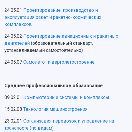
24.05.01
Проектирование, производство и
НАЗАД
эксплуатация ракет и ракетно-космических
комплексов
Об университете
Новости
Образование
Научно-исследовательская деятельность
История
Главные новости
Почему я выбираю Самарский университет?
Основные научные направления
24.05.02
Проектирование авиационных и ракетных
Ключевые факты
Бортжурнал
Абитуриенту
Научные школы и ведущие научные коллектив
двигателей
(образовательный стандарт,
Рейтинги
Объявления
Бакалавриат и специалитет
Диссертационные советы
устанавливаемый самостоятельно)
События
Магистратура
Подготовка научных кадров
Руководство
24.05.07
Самолето- и вертолетостроение
Аспирантура
Конкурс на замещение должностей научных
СМИ об университете
Наблюдательный совет
Формы обучения
работников
Попечительский совет
Учебные планы
Научно-технический совет
Пресс-центр
Ученый совет
Дополнительное образование
Среднее профессиональное образование
Научные проекты и темы
Газета "Полет"
Ректорат
Институты и факультеты
Газета "Самарский университет"
09.02.01
Компьютерные системы и комплексы
Кадровый резерв
Аспирантура и докторантура
Мы в соцсетях
Образовательные программы
15.02.08
Технология машиностроения
Персоналии
Справочные материалы
Мультимедиа
23.02.01
Организация перевозок и управление на
Профессорско-преподавательский состав
Сотрудники и преподаватели
Научная инфраструктура
Расписание занятий
транспорте (по видам)
Заслуженные деятели