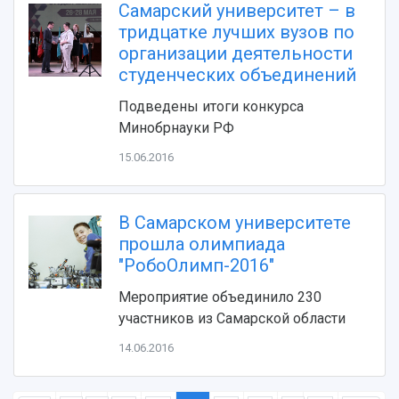
Устойчивое развитие
Самарский университет – в
Журналы Самарского университета
Противодействие COVID-19
тридцатке лучших вузов по
Научные конференции
Кампус
организации деятельности
Патенты
3D-тур по университету
студенческих объединений
Публикации и издания
Музеи
Отчеты о проведенных конференциях
Подведены итоги конкурса
Учебный аэродром
Минобрнауки РФ
Центр истории авиационных двигателей
Ботанический сад
15.06.2016
Умный дом бабочек
Международный межвузовский кампус
В Самарском университете
Сведения об образовательной организации
прошла олимпиада
"РобоОлимп-2016"
Официальные документы
Мероприятие объединило 230
участников из Самарской области
14.06.2016