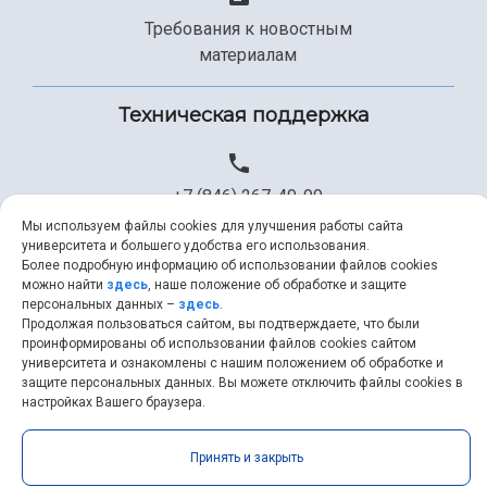
Требования к новостным
материалам
Техническая поддержка
+7 (846) 267-49-99
Мы используем файлы cookies для улучшения работы сайта
университета и большего удобства его использования.
Более подробную информацию об использовании файлов cookies
help@ssau.ru
можно найти
здесь
, наше положение об обработке и защите
персональных данных –
здесь
.
Продолжая пользоваться сайтом, вы подтверждаете, что были
проинформированы об использовании файлов cookies сайтом
университета и ознакомлены с нашим положением об обработке и
защите персональных данных. Вы можете отключить файлы cookies в
Самарский университет © 2026 |
ssau.ru
|
ssau@ssau.ru
|
настройках Вашего браузера.
RSS
|
API
Принять и закрыть