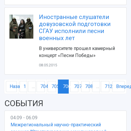
Противодействие COVID-19
Научные конференции
Кампус
Патенты
Иностранные слушатели
3D-тур по университету
Публикации и издания
довузовской подготовки
Музеи
Отчеты о проведенных конференциях
СГАУ исполнили песни
Учебный аэродром
военных лет
Центр истории авиационных двигателей
Ботанический сад
В университете прошел камерный
Умный дом бабочек
концерт «Песни Победы»
Международный межвузовский кампус
08.05.2015
Сведения об образовательной организации
Официальные документы
Назад
1
…
704
705
706
707
708
…
712
Впере
СОБЫТИЯ
04.09 - 06.09
Межрегиональный научно-практический