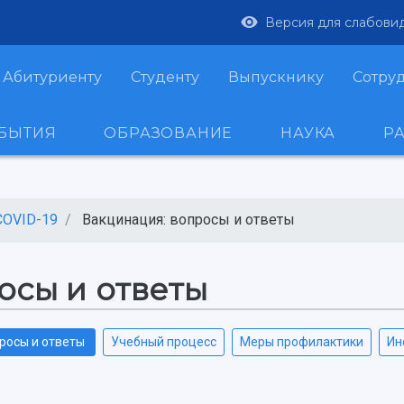
Версия для слабови
Абитуриенту
Студенту
Выпускнику
Сотру
ОБЫТИЯ
ОБРАЗОВАНИЕ
НАУКА
Р
COVID-19
Вакцинация: вопросы и ответы
осы и ответы
росы и ответы
Учебный процесс
Меры профилактики
Ин