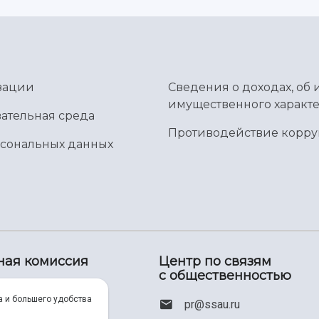
зации
Сведения о доходах, об 
имущественного характе
ательная среда
Противодействие корр
рсональных данных
ная комиссия
Центр по связям
с общественностью
00) 550-34-35
а и большего удобства
pr@ssau.ru