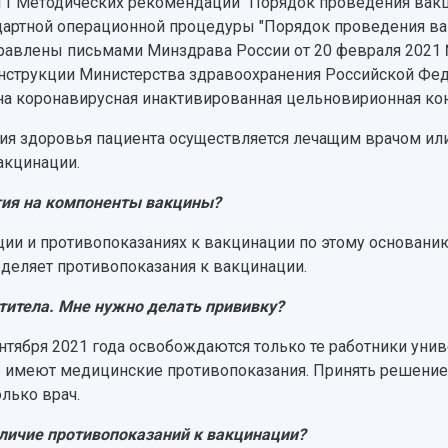
 2.11 Методических рекомендаций "Порядок проведения в
тандартной операционной процедуры "Порядок проведения 
авлены письмами Минздрава России от 20 февраля 2021 № 
 Инструкции Министерства здравоохранения Российской 
на коронавирусная инактивированная цельновирионная ко
ния здоровья пациента осуществляется лечащим врачом ил
акцинации.
ргия на компоненты вакцины?
ии и противопоказаниях к вакцинации по этому основанию
деляет противопоказания к вакцинации.
нтитела. Мне нужно делать прививку?
нтября 2021 года освобождаются только те работники унив
 имеют медицинские противопоказания. Принять решение 
олько врач.
личие противопоказаний к вакцинации?