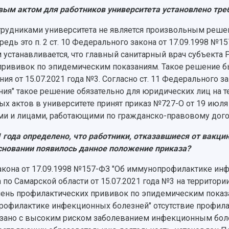
вым актом для работников университета установлено тр
рудниками университета не является произвольным решен
едь это п. 2 ст. 10 Федерального закона от 17.09.1998 №
устанавливается, что главный санитарный врач субъекта
прививок по эпидемическим показаниям. Такое решение 
я от 15.07.2021 года №3. Согласно ст. 11 Федерального за
ия" такое решение обязательно для юридических лиц на т
х актов в университете принят приказ №727-О от 19 июля
и и лицами, работающими по гражданско-правовому дого
 года определено, что работники, отказавшиеся от вакцин
основании появилось данное положение приказа?
о закона от 17.09.1998 №157-ФЗ "Об иммунопрофилактике ин
 по Самарской области от 15.07.2021 года №3 на территори
ень профилактических прививок по эпидемическим показани
профилактике инфекционных болезней" отсутствие профила
язано с высоким риском заболеванием инфекционным боле