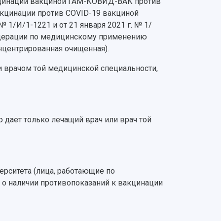
акцинации вакциной ГАМ-КОВИД-ВАК против
вакцинации против COVID-19 вакциной
1/И/1-1221 и от 21 января 2021 г. № 1/
Федерации по медицинскому применению
нцентрированная очищенная).
и врачом той медицинской специальности,
 дает только лечащий врач или врач той
ерситета (лица, работающие по
о наличии противопоказаний к вакцинации