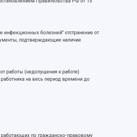
остановлением Правительства РФ от 15
ике инфекционных болезней" отстранение от
кументы, подтверждающие наличие
 от работы (недопущения к работе)
е) работника на весь период времени до
ц, работающих по гражданско-правовому