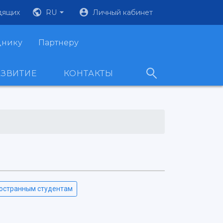
дящих
RU
Личный кабинет
днику
Партнеру
АЗВИТИЕ
КОНТАКТЫ
остранным студентам