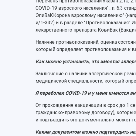
Перечень противопоказаний указан 2.10,
COVID-19 взрослого населения" , п. 6.3 с
ЭпиВаККорона взрослому населению" (напр
и/1-332) и в разделе "Противопоказания"
лекарственного препарата КовиВак (Вакци
Наличие противопоказаний, оценка состоя
который определяет противопоказания к в
Как можно установить, что имеется алле
Заключение о наличии аллергической реакц
медицинской специальности, который опре
Я переболел COVID-19 и у меня имеются а
От прохождения вакцинации в срок до 1 се
гражданско-правовому договору), которые
и подтвердить это документально может т
Каким документом можно подтвердить на