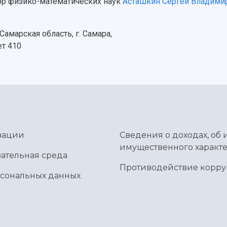
ор физико-математических наук
Асташкин Сергей Владими
амарская область, г. Самара,
ет 410
зации
Сведения о доходах, об 
имущественного характе
ательная среда
Противодействие корр
рсональных данных