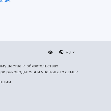
рович
.
RU
имуществе и обязательствах
ра руководителя и членов его семьи
упции