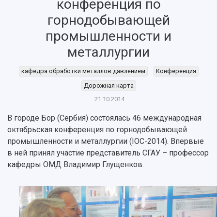
конференция по
горнодобывающей
промышленности и
металлургии
кафедра обработки металлов давлением
Конференция
Дорожная карта
21.10.2014
В городе Бор (Сербия) состоялась 46 международная
октябрьская конференция по горнодобывающей
НАЗАД
промышленности и металлургии (IOC-2014). Впервые
Об университете
Новости
Образование
Научно-исследовательская деятельность
в ней принял участие представитель СГАУ – профессор
кафедры ОМД Владимир Глущенков.
История
Главные новости
Почему я выбираю Самарский университет?
Основные научные направления
Ключевые факты
Бортжурнал
Абитуриенту
Научные школы и ведущие научные коллектив
Рейтинги
Объявления
Бакалавриат и специалитет
Диссертационные советы
События
Магистратура
Подготовка научных кадров
Руководство
Аспирантура
Конкурс на замещение должностей научных