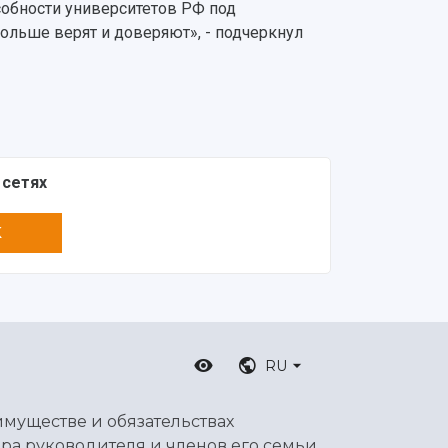
обности университетов РФ под
ольше верят и доверяют», - подчеркнул
 сетях
K
RU
имуществе и обязательствах
ра руководителя и членов его семьи