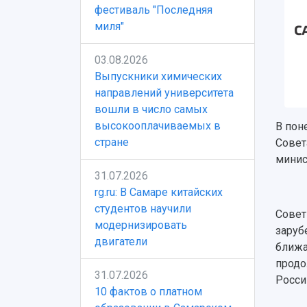
фестиваль "Последняя
миля"
03.08.2026
Выпускники химических
направлений университета
вошли в число самых
высокооплачиваемых в
В пон
стране
Совет
минис
31.07.2026
rg.ru: В Самаре китайских
студентов научили
Совет
модернизировать
заруб
двигатели
ближа
продо
31.07.2026
Росси
10 фактов о платном