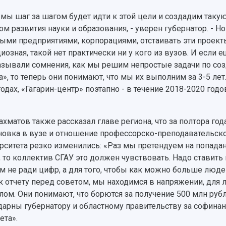
 мы шаг за шагом будет идти к этой цели и создадим так
ом развития науки и образования, - уверен губернатор. - Но
ыми предприятиями, корпорациями, отстаивать эти проект
иозная, такой нет практически ни у кого из вузов. И если 
зывали сомнения, как мы решим непростые задачи по соз
а», то теперь они понимают, что мы их выполним за 3-5 ле
годах, «Гагарин-центр» поэтапно - в течение 2018-2020 годо
Шахматов также рассказал главе региона, что за полтора го
новка в вузе и отношение профессорско-преподавательско
рситета резко изменились: «Раз мы претендуем на попад
, то коллектив СГАУ это должен чувствовать. Надо ставить
м не ради цифр, а для того, чтобы как можно больше люде
 к отчету перед советом, мы находимся в напряжении, для
лом. Они понимают, что борются за получение 500 млн рубл
дарны губернатору и областному правительству за софина
та».