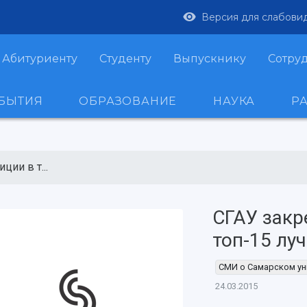
Версия для слабови
Абитуриенту
Студенту
Выпускнику
Сотру
ОБЫТИЯ
ОБРАЗОВАНИЕ
НАУКА
Р
ции в т...
СГАУ закр
топ-15 лу
СМИ о Самарском ун
24.03.2015