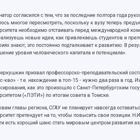
натор согласился с тем, что за последние полтора года ру
ось многое пересмотреть, поскольку к вузу теперь предъ
рситета необходимо отстаивать перед международной коми
еализуешь новые идеи, как привлекаешь студентов и препо
риях знают, это постоянно подталкивает к развитию. В рез
ение уровня человеческого капитала и потенциала».
Меркушкин призвал профессорско-преподавательский соста
ус-кво» - т.е. нахождение в топ-15 - нужно два раза в год
сирования, как это произошло с Санкт-Петербургским го
рситетом («ЛЭТИ») по итогам совета в Томске.
овам главы региона, СГАУ не планирует навсегда оставаться
рситет претендует на то, чтобы повысить свои позиции. Н.
ти есть хороший шанс стать мировым центром развития аэ