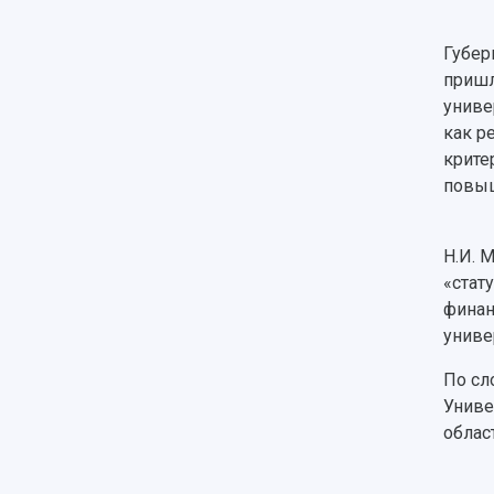
Губер
пришл
униве
как р
крите
повыш
Н.И. 
«стат
финан
униве
По сл
Униве
облас