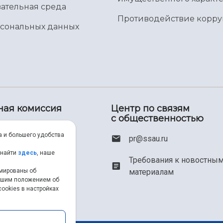
ательная среда
Противодействие корр
рсональных данных
ная комиссия
Центр по связям
с общественностью
00) 550-34-35
а и большего удобства
pr@ssau.ru
46) 267-48-67
 найти
здесь
, наше
Требования к новостны
рмированы об
материалам
em@ssau.ru
нашим положением об
ookies в настройках
.ru/priem