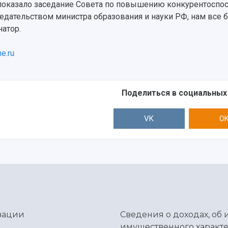
показало заседание Совета по повышению конкурентоспос
едательством министра образования и науки РФ, нам все б
натор.
ne.ru
Поделиться в социальных
VK
O
зации
Сведения о доходах, об 
имущественного характе