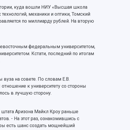
тегории, куда вошли НИУ «Высшая школа
технологий, механики и оптики, Томский
равляется по миллиарду рублей. На вторую
льневосточным федеральным университетом,
верситетом. Кстати, последний по итогам
.
 вуза на совете. По словам Е.В.
 отношение к университету со стороны
ось в лучшую сторону.
з штата Аризона Майкл Кроу раньше
атов. - На этот раз, ознакомившись с
ары есть шанс создать мощнейший