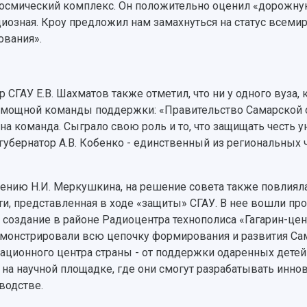
осмический комплекс. Он положительно оценил «дорожную 
иозная. Кроу предложил нам замахнуться на статус всеми
ования».
р СГАУ Е.В. Шахматов также отметил, что ни у одного вуза,
 мощной команды поддержки: «Правительство Самарской об
дна команда. Сыграло свою роль и то, что защищать честь 
губернатор А.В. Кобенко - единственный из региональных 
ению Н.И. Меркушкина, на решение совета также повлиял
ти, представленная в ходе «защиты» СГАУ. В нее вошли пр
, создание в районе Радиоцентра технополиса «Гагарин-це
монстрировали всю цепочку формирования и развития Сам
ационного центра страны - от поддержки одаренных детей
 на научной площадке, где они смогут разрабатывать инн
водстве.