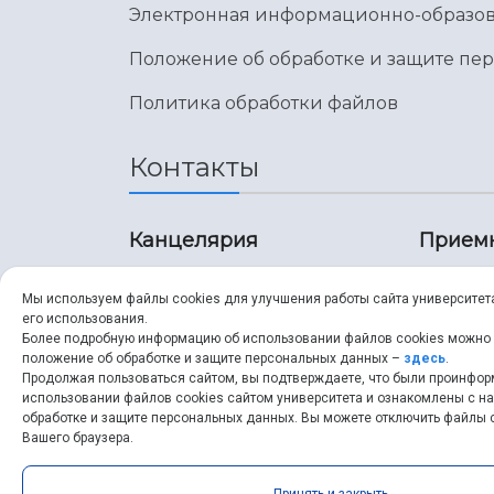
Электронная информационно-образов
Положение об обработке и защите пе
Политика обработки файлов
Контакты
Канцелярия
Прием
8 (846) 267-43-70
8 (8
Мы используем файлы cookies для улучшения работы сайта университет
его использования.
8 (846) 267-43-70
8 (8
Более подробную информацию об использовании файлов cookies можно
положение об обработке и защите персональных данных –
здесь
.
Продолжая пользоваться сайтом, вы подтверждаете, что были проинфо
ssau@ssau.ru
pri
использовании файлов cookies сайтом университета и ознакомлены с 
обработке и защите персональных данных. Вы можете отключить файлы c
ssau
Вашего браузера.