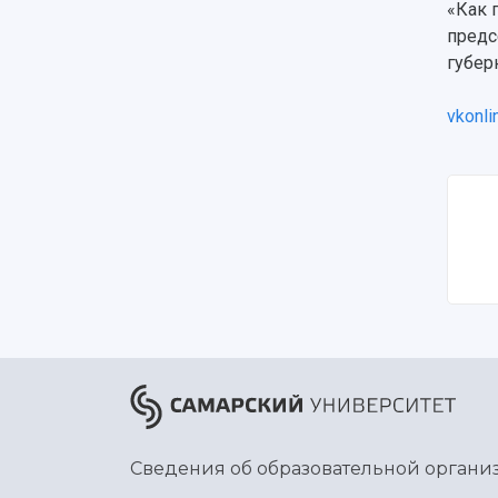
«Как 
предс
губер
vkonli
Сведения об образовательной органи