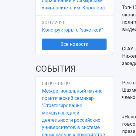
образовании в Самарском
Топ-1
университете им. Королёва
эконо
полит
30.07.2026
выдел
Конструкторы с "зачеткой"
Все новости
СГАУ 
Нижег
засед
СОБЫТИЯ
Ректо
04.09 - 06.09
Шахма
Межрегиональный научно-
члено
практический семинар
"Стратегирование
международной
«Неко
деятельности российских
говор
университетов в системе
презе
национальных приоритетов