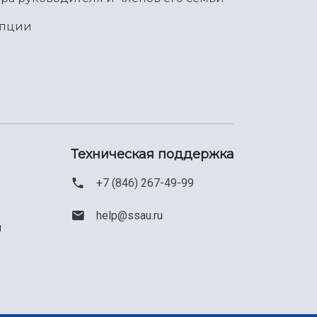
упции
Техническая поддержка
+7 (846) 267-49-99
help@ssau.ru
м