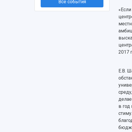
Все события
«Если
центр
местн
амбиц
выска
центр
2017 
Е.В. 
обста
униве
среду
делае
в год
стиму
благо
бюдже