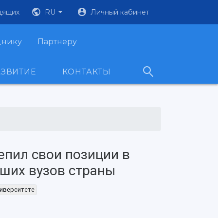
дящих
RU
Личный кабинет
днику
Партнеру
АЗВИТИЕ
КОНТАКТЫ
епил свои позиции в
чших вузов страны
иверситете