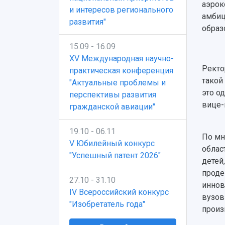
аэрок
и интересов регионального
амбиц
развития"
образ
15.09 - 16.09
XV Международная научно-
Ректо
практическая конференция
такой
"Актуальные проблемы и
это о
перспективы развития
вице-
гражданской авиации"
19.10 - 06.11
По мн
V Юбилейный конкурс
облас
"Успешный патент 2026"
детей
проде
27.10 - 31.10
иннов
IV Всероссийский конкурс
вузов
"Изобретатель года"
произ