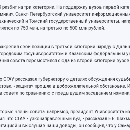
5 разбит на три категории. На поддержку вузов первой ка
мики», Санкт-Петербургский университет информационных 
ехнический и Томский государственный университеты, нап
яется по 750 млн, на третью по 500 млн рублей.
закрепил свои позиции в третьей категории наряду с Да
ородским госуниверситетом и Казанским федеральным уни
ания совета переместился сюда из второй категории вузов
р СГАУ рассказал губернатору о деталях обсуждения судьбы
това, «защита» прошла в доброжелательной обстановке. И
в совета по сравнению с предыдущим заседанием изменил
торые члены совета, например, президент Университета и
ил, что СГАУ - узконаправленный вуз, - рассказал Е.В. Шахм
нтацией и выслушав наши доводы, он сообщил, что у Сам