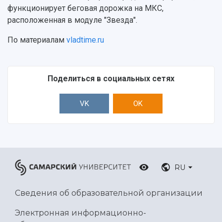
функционирует беговая дорожка на МКС,
Ботанический сад
расположенная в модуле "Звезда".
Умный дом бабочек
Международный межвузовский кампус
По материалам
vladtime.ru
Сведения об образовательной организации
Официальные документы
Поделиться в социальных сетях
VK
OK
RU
Сведения об образовательной организации
Электронная информационно-