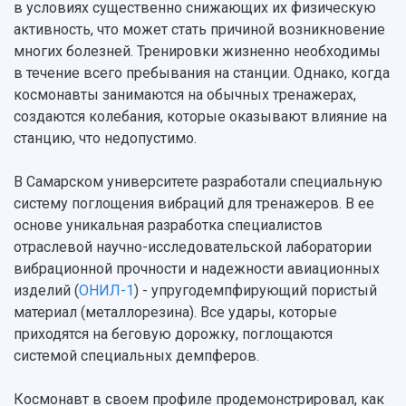
Структурная схема управления научно-
в условиях существенно снижающих их физическую
Просветительский проект "Одержимы наукой
Институты и факультеты
исследовательской деятельностью
активность, что может стать причиной возникновение
Тестирование иностранных граждан на
Кафедры
Материальная база
многих болезней. Тренировки жизненно необходимы
знание русского языка, истории России и
Научные подразделения
Подразделения научного обслуживания
основ законодательства РФ
в течение всего пребывания на станции. Однако, когда
Отделы и службы
Организационные документы
космонавты занимаются на обычных тренажерах,
Общественные организации
Платные образовательные услуги
создаются колебания, которые оказывают влияние на
Результаты научно-исследовательской
Институт искусственного интеллекта
станцию, что недопустимо.
Скидки на обучение
деятельности
Инжиниринговый центр
Научно-технические разработки
Подготовительные курсы
Аграрный карбоновый полигон
В Самарском университете разработали специальную
Конкурсы научных проектов и грантов
Архив
систему поглощения вибраций для тренажеров. В ее
Областной конкурс "Молодой учёный"
Библиотека
основе уникальная разработка специалистов
Фирменный стиль
Отчеты о научно-исследовательской
отраслевой научно-исследовательской лаборатории
Видеолекции
деятельности
вибрационной прочности и надежности авиационных
Устойчивое развитие
Журналы Самарского университета
изделий (
ОНИЛ-1
) - упругодемпфирующий пористый
Противодействие COVID-19
Научные конференции
Кампус
материал (металлорезина). Все удары, которые
Патенты
приходятся на беговую дорожку, поглощаются
3D-тур по университету
Публикации и издания
системой специальных демпферов.
Музеи
Отчеты о проведенных конференциях
Учебный аэродром
Космонавт в своем профиле продемонстрировал, как
Центр истории авиационных двигателей