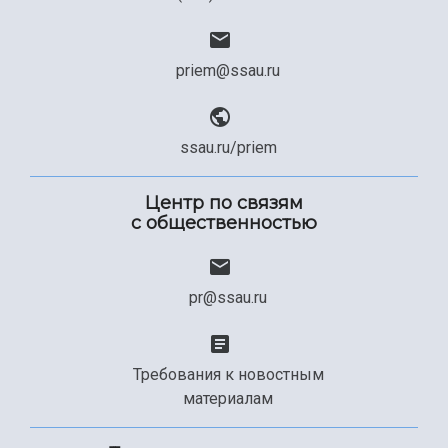
priem@ssau.ru
ssau.ru/priem
Центр по связям
с общественностью
pr@ssau.ru
Требования к новостным
материалам