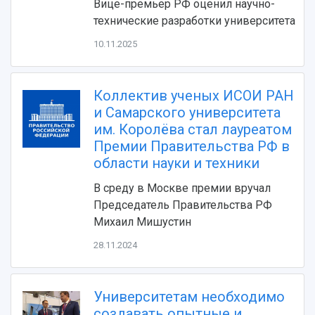
Вице-премьер РФ оценил научно-
технические разработки университета
10.11.2025
Коллектив ученых ИСОИ РАН
и Самарского университета
им. Королёва стал лауреатом
Премии Правительства РФ в
НАЗАД
области науки и техники
Об университете
Новости
Образование
Научно-исследовательская деятельность
В среду в Москве премии вручал
История
Главные новости
Почему я выбираю Самарский университет?
Основные научные направления
Председатель Правительства РФ
Ключевые факты
Бортжурнал
Абитуриенту
Научные школы и ведущие научные коллектив
Михаил Мишустин
Рейтинги
Объявления
Бакалавриат и специалитет
Диссертационные советы
События
Магистратура
Подготовка научных кадров
28.11.2024
Руководство
Аспирантура
Конкурс на замещение должностей научных
СМИ об университете
Наблюдательный совет
Формы обучения
работников
Попечительский совет
Учебные планы
Научно-технический совет
Университетам необходимо
Пресс-центр
Ученый совет
Дополнительное образование
создавать опытные и