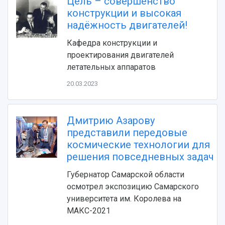
Цель – совершенство
Видеолекции
деятельности
конструкции и высокая
Устойчивое развитие
Журналы Самарского университета
надёжность двигателей!
Противодействие COVID-19
Научные конференции
Кампус
Кафедра конструкции и
Патенты
проектирования двигателей
3D-тур по университету
Публикации и издания
летательных аппаратов
Музеи
Отчеты о проведенных конференциях
Учебный аэродром
20.03.2023
Центр истории авиационных двигателей
Ботанический сад
Умный дом бабочек
Дмитрию Азарову
Международный межвузовский кампус
представили передовые
космические технологии для
Сведения об образовательной организации
решения повседневных задач
Официальные документы
Губернатор Самарской области
осмотрел экспозицию Самарского
университета им. Королева на
МАКС-2021