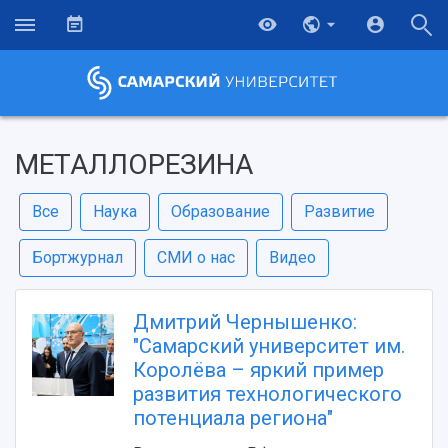
МЕТАЛЛОРЕЗИНА
Все
Наука
Образование
Развитие
Бортжурнал
СМИ о нас
Видео
Дмитрий Чернышенко:
"Самарский университет им.
Королёва – яркий пример
развития технологического
потенциала региона"