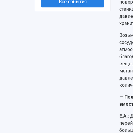
Все события
повер
стенк
давле
храни
Возьм
сосуд
атмос
благо
вещес
метан
давле
колич
— Пол
вмест
Е.А.:
Д
перей
больш