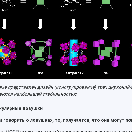
еме представлен дизайн (конструирование) трех цирконий-
аются наибольшей стабильностью
кулярные ловушки
и говорить о ловушках, то, получается, что они могут п
а, MOCP имеют огромный потенциал для очистки воздуха 