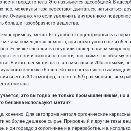
хности твердого тела. Это называется адсорбцией. В адсор
ах пор, молекулы газа перестают двигаться, натыкаться др
ние. Очевидно, что если увеличить внутреннюю поверхност
ть больше газообразного вещества.
ем, к примеру, метан. Его удобно концентрировать в пора
е метана помещается немного, при этом нужно еще и обес
фер. Если же заполнить сосуд или танкер новым микропо
даря легкости и низкой плотности, оно займет по объему в
тво. В итоге несмотря на то что мы заняли 20% атомами, ос
 «упаковывается» с большей плотностью из-за взаимодейст
нии всего в 30 атмосфер, то есть в 6(!) раз меньше, чем 
ество метана.
учается, это выгодно не только промышленникам, но 
о бензина используют метан?
а, конечно. Для автопрома металл-органические каркасн
ти на более дешевое сырье. Природный и другие газы деше
е, и он гораздо экологичнее и в переработке, и в использ