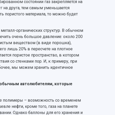
бированном состоянии газ закрепляется на
уг на друга, тем самым уменьшается
ь пористого материала, то можно будет
х металл-органических структур. В обычном
печить очень большое давление: около 200
ристым веществом (в виде порошка),
сего лишь 20% в пересчете на плотное
тается пористое пространство, в котором
вия со стенками пор. И, к примеру, при
рабочее, мы можем хранить идентичное
и обычным автолюбителям, которые
ые полимеры – возможность со временем
вле нефти, кроме того, газа на планете
овании. Однако баллоны для его хранения и