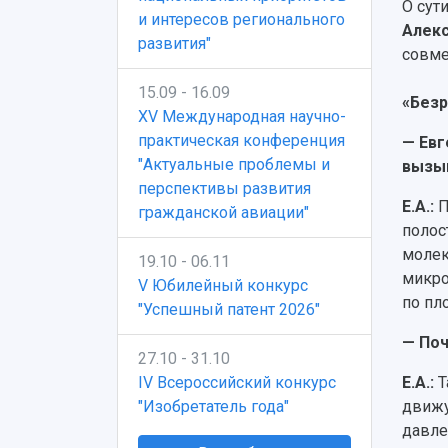
О сут
и интересов регионального
Алек
развития"
совме
15.09 - 16.09
«Без
XV Международная научно-
практическая конференция
— Евг
"Актуальные проблемы и
вызыв
перспективы развития
Е.А.:
П
гражданской авиации"
полос
молек
19.10 - 06.11
микро
V Юбилейный конкурс
по пл
"Успешный патент 2026"
— Поч
27.10 - 31.10
IV Всероссийский конкурс
Е.А.:
Т
"Изобретатель года"
движу
давле