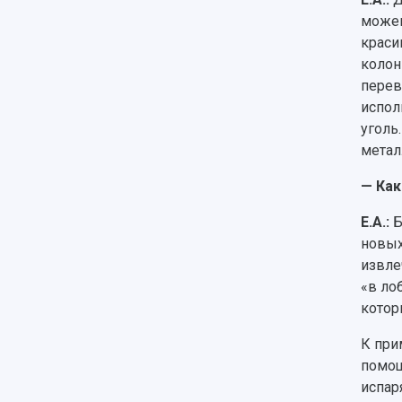
можем
краси
колон
перев
испол
уголь
метал
— Как
Е.А.:
Б
новых
извле
«в ло
котор
К при
помощ
испар