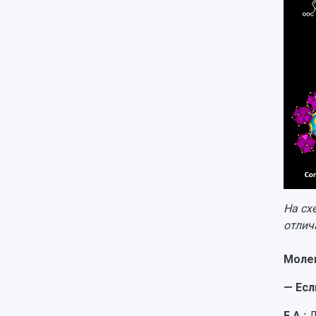
На сх
отлич
Моле
— Есл
Е.А.:
Д