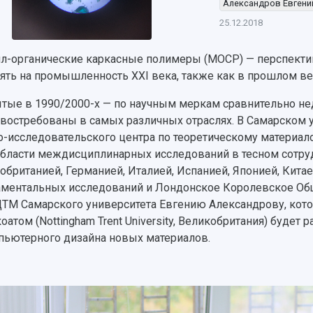
Александров Евгени
25.12.2018
л-органические каркасные полимеры (MOCP) — перспекти
ять на промышленность XXI века, также как в прошлом ве
тые в 1990/2000-х — по научным меркам сравнительно не
 востребованы в самых различных отраслях. В Самарском 
о-исследовательского центра по теоретическому материа
области междисциплинарных исследований в тесном сотруд
обританией, Германией, Италией, Испанией, Японией, Китае
ментальных исследований и Лондонское Королевское Общ
М Самарского университета Евгению Александрову, кото
оатом (Nottingham Trent University, Великобритания) буде
пьютерного дизайна новых материалов.