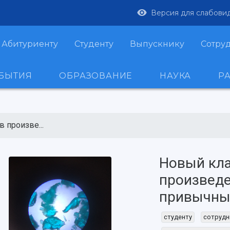
Версия для слабови
Абитуриенту
Студенту
Выпускнику
Сотру
ОБЫТИЯ
ОБРАЗОВАНИЕ
НАУКА
Р
 произве...
Новый кла
произвед
привычны
студенту
сотрудн