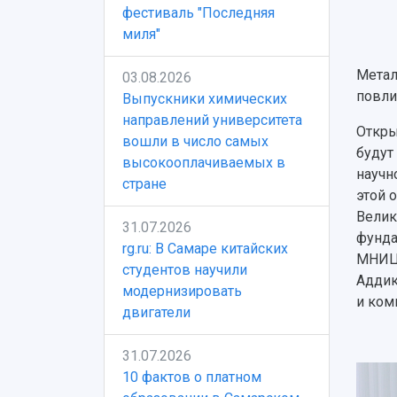
фестиваль "Последняя
миля"
Метал
03.08.2026
повли
Выпускники химических
направлений университета
Откры
вошли в число самых
будут
высокооплачиваемых в
научн
стране
этой 
Велик
31.07.2026
фунда
rg.ru: В Самаре китайских
МНИЦТ
студентов научили
Аддик
модернизировать
и ком
двигатели
31.07.2026
10 фактов о платном