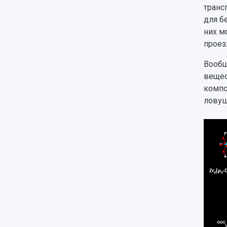
транс
для б
них м
проез
Вообщ
вещес
компо
ловуш