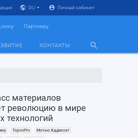
дящих
RU
Личный кабинет
днику
Партнеру
АЗВИТИЕ
КОНТАКТЫ
сс материалов
ет революцию в мире
х технологий
ику
ToposPro
Мэтью Аддикоат