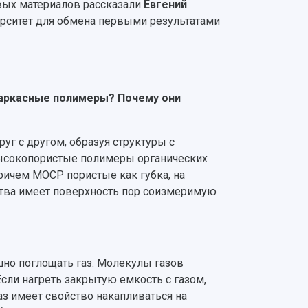
овых материалов рассказали
Евгений
ерситет для обмена первыми результатами
каркасные полимеры? Почему они
уг с другом, образуя структуры с
высокопористые полимеры органических
ричем MOCP пористые как губка, на
ества имеет поверхность пор соизмеримую
но поглощать газ. Молекулы газов
Если нагреть закрытую емкость с газом,
газ имеет свойство накапливаться на