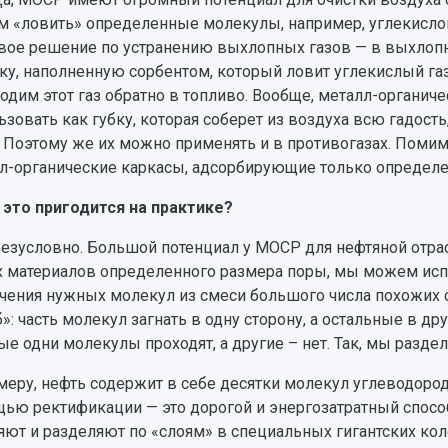
 «ловить» определенные молекулы, например, углекислого
вое решение по устранению выхлопных газов — в выхлоп
ку, наполненную сорбентом, который ловит углекислый газ
одим этот газ обратно в топливо. Вообще, металл-органи
ьзовать как губку, которая соберет из воздуха всю гадост
. Поэтому же их можно применять и в противогазах. Пом
л-органические каркасы, адсорбирующие только определ
 это пригодится на практике?
езусловно. Большой потенциал у МОСР для нефтяной отрасли
 материалов определенного размера поры, мы можем испо
чения нужных молекул из смеси большого числа похожих 
б»: часть молекул загнать в одну сторону, а остальные в д
ые одни молекулы проходят, а другие – нет. Так, мы разд
меру, нефть содержит в себе десятки молекул углеводород
ью ректификации — это дорогой и энергозатратный способ
яют и разделяют по «слоям» в специальных гигантских ко