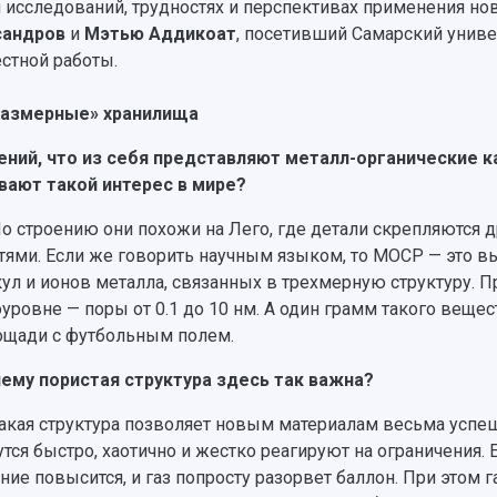
и исследований, трудностях и перспективах применения н
сандров
и
Мэтью Аддикоат
, посетивший Самарский унив
стной работы.
размерные» хранилища
ений, что из себя представляют металл-органические 
ают такой интерес в мире?
о строению они похожи на Лего, где детали скрепляются др
тями. Если же говорить научным языком, то МОСР — это 
ул и ионов металла, связанных в трехмерную структуру. П
уровне — поры от 0.1 до 10 нм. А один грамм такого вещ
ощади с футбольным полем.
ему пористая структура здесь так важна?
акая структура позволяет новым материалам весьма успеш
тся быстро, хаотично и жестко реагируют на ограничения. 
ние повысится, и газ попросту разорвет баллон. При этом 