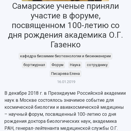
Самарские ученые приняли
участие в форуме,
посвященном 100-летию со
дня рождения академика О.Г.
Газенко
кафедра биохимии биотехнологии и биоинженерии
бортжурнал
Форум
Наука
сотруднику
Писарева Елена
16.01.2019
В декабре 2018 г. в Президиуме Российской академии
наук в Москве состоялось значимое событие для
НАЗАД
космической биологии и авиакосмической медицины
Об университете
Новости
Образование
Научно-исследовательская деятельность
– научный форум, посвященный 100-летию со дня
История
Главные новости
Почему я выбираю Самарский университет?
Основные научные направления
рождения доктора биологических наук, академика
Ключевые факты
Бортжурнал
Абитуриенту
Научные школы и ведущие научные коллектив
РАН, генерал-лейтенанта медицинской службы О.Г.