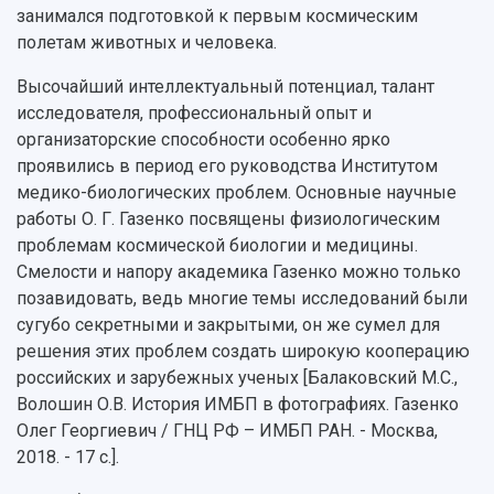
Общественные организации
Платные образовательные услуги
занимался подготовкой к первым космическим
Результаты научно-исследовательской
Институт искусственного интеллекта
Скидки на обучение
деятельности
полетам животных и человека.
Инжиниринговый центр
Научно-технические разработки
Подготовительные курсы
Аграрный карбоновый полигон
Высочайший интеллектуальный потенциал, талант
Конкурсы научных проектов и грантов
Архив
исследователя, профессиональный опыт и
Областной конкурс "Молодой учёный"
Библиотека
организаторские способности особенно ярко
Фирменный стиль
Отчеты о научно-исследовательской
проявились в период его руководства Институтом
Видеолекции
деятельности
медико-биологических проблем. Основные научные
Устойчивое развитие
Журналы Самарского университета
работы О. Г. Газенко посвящены физиологическим
Противодействие COVID-19
Научные конференции
проблемам космической биологии и медицины.
Кампус
Патенты
Смелости и напору академика Газенко можно только
3D-тур по университету
Публикации и издания
позавидовать, ведь многие темы исследований были
Музеи
Отчеты о проведенных конференциях
сугубо секретными и закрытыми, он же сумел для
Учебный аэродром
решения этих проблем создать широкую кооперацию
Центр истории авиационных двигателей
российских и зарубежных ученых [Балаковский М.С.,
Ботанический сад
Волошин О.В. История ИМБП в фотографиях. Газенко
Умный дом бабочек
Олег Георгиевич / ГНЦ РФ – ИМБП РАН. - Москва,
Международный межвузовский кампус
2018. - 17 с.].
Сведения об образовательной организации