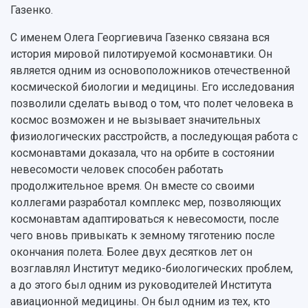
Рейтинги
Объявления
Бакалавриат и специалитет
Диссертационные советы
Газенко.
События
Магистратура
Подготовка научных кадров
Руководство
С именем Олега Георгиевича Газенко связана вся
Аспирантура
Конкурс на замещение должностей научных
СМИ об университете
история мировой пилотируемой космонавтики. Он
Наблюдательный совет
Формы обучения
работников
является одним из основоположников отечественной
Попечительский совет
Учебные планы
Научно-технический совет
Пресс-центр
космической биологии и медицины. Его исследования
Ученый совет
Дополнительное образование
Научные проекты и темы
Газета "Полет"
позволили сделать вывод о том, что полет человека в
Ректорат
Институты и факультеты
Газета "Самарский университет"
космос возможен и не вызывает значительных
Кадровый резерв
Аспирантура и докторантура
физиологических расстройств, а последующая работа с
Мы в соцсетях
Образовательные программы
космонавтами доказала, что на орбите в состоянии
Персоналии
Справочные материалы
невесомости человек способен работать
Мультимедиа
Профессорско-преподавательский состав
Сотрудники и преподаватели
продолжительное время. Он вместе со своими
Научная инфраструктура
Расписание занятий
Заслуженные деятели
коллегами разработал комплекс мер, позволяющих
Подкасты
Научно-исследовательские подразделения
космонавтам адаптироваться к невесомости, после
Структура университета
Стипендии
Структурная схема управления научно-
Просветительский проект "Одержимы наукой
чего вновь привыкать к земному тяготению после
Институты и факультеты
исследовательской деятельностью
окончания полета. Более двух десятков лет он
Тестирование иностранных граждан на
Кафедры
Материальная база
знание русского языка, истории России и
возглавлял Институт медико-биологических проблем,
Научные подразделения
Подразделения научного обслуживания
основ законодательства РФ
а до этого был одним из руководителей Института
Отделы и службы
Организационные документы
авиационной медицины. Он был одним из тех, кто