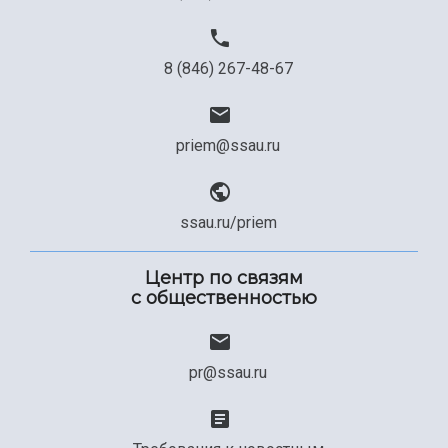
8 (846) 267-48-67
priem@ssau.ru
ssau.ru/priem
Центр по связям
с общественностью
pr@ssau.ru