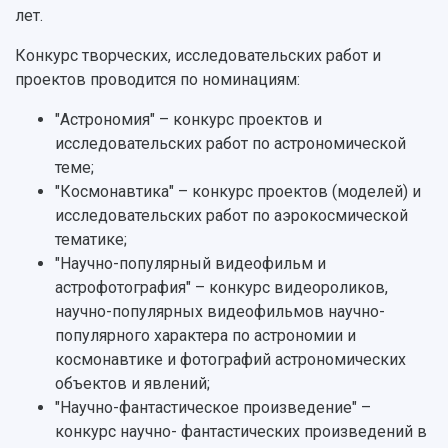
Научно-исследовательские подразделения
лет.
Структура университета
Стипендии
Структурная схема управления научно-
Просветительский проект "Одержимы наукой
Институты и факультеты
исследовательской деятельностью
Конкурс творческих, исследовательских работ и
Тестирование иностранных граждан на
Кафедры
Материальная база
проектов проводится по номинациям:
знание русского языка, истории России и
Научные подразделения
Подразделения научного обслуживания
основ законодательства РФ
"Астрономия" – конкурс проектов и
Отделы и службы
Организационные документы
исследовательских работ по астрономической
Общественные организации
Платные образовательные услуги
Результаты научно-исследовательской
теме;
Институт искусственного интеллекта
Скидки на обучение
деятельности
"Космонавтика" – конкурс проектов (моделей) и
Инжиниринговый центр
Научно-технические разработки
исследовательских работ по аэрокосмической
Подготовительные курсы
Аграрный карбоновый полигон
Конкурсы научных проектов и грантов
тематике;
Архив
Областной конкурс "Молодой учёный"
Библиотека
"Научно-популярный видеофильм и
Фирменный стиль
Отчеты о научно-исследовательской
астрофотография" – конкурс видеороликов,
Видеолекции
деятельности
научно-популярных видеофильмов научно-
Устойчивое развитие
Журналы Самарского университета
популярного характера по астрономии и
Противодействие COVID-19
Научные конференции
космонавтике и фотографий астрономических
Кампус
Патенты
объектов и явлений;
3D-тур по университету
Публикации и издания
"Научно-фантастическое произведение" –
Музеи
Отчеты о проведенных конференциях
конкурс научно- фантастических произведений в