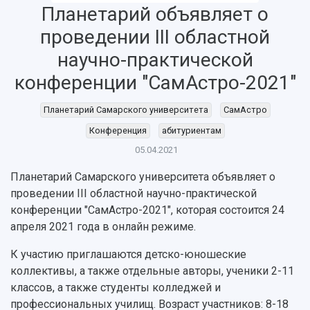
Планетарий объявляет о
НАЗАД
проведении III областной
Об университете
Новости
Образование
Научно-исследовательская деятельность
научно-практической
История
Главные новости
Почему я выбираю Самарский университет?
Основные научные направления
конференции "СамАстро-2021"
Ключевые факты
Бортжурнал
Абитуриенту
Научные школы и ведущие научные коллектив
Рейтинги
Объявления
Бакалавриат и специалитет
Диссертационные советы
Планетарий Самарского университета
СамАстро
События
Магистратура
Подготовка научных кадров
Конференция
абитуриентам
Руководство
Аспирантура
Конкурс на замещение должностей научных
СМИ об университете
05.04.2021
Наблюдательный совет
Формы обучения
работников
Попечительский совет
Учебные планы
Научно-технический совет
Планетарий Самарского университета объявляет о
Пресс-центр
Ученый совет
Дополнительное образование
проведении III областной научно-практической
Научные проекты и темы
Газета "Полет"
Ректорат
конференции "СамАстро-2021", которая состоится 24
Институты и факультеты
Газета "Самарский университет"
апреля 2021 года в онлайн режиме.
Кадровый резерв
Аспирантура и докторантура
Мы в соцсетях
Образовательные программы
К участию приглашаются детско-юношеские
Персоналии
Справочные материалы
коллективы, а также отдельные авторы, ученики 2-11
Мультимедиа
Профессорско-преподавательский состав
Сотрудники и преподаватели
классов, а также студенты колледжей и
Научная инфраструктура
Расписание занятий
Заслуженные деятели
профессиональных училищ. Возраст участников: 8-18
Подкасты