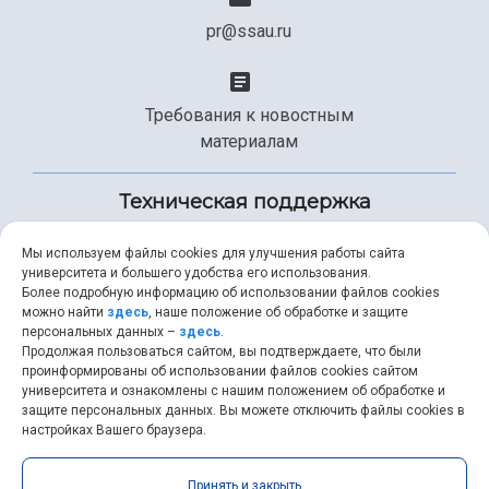
pr@ssau.ru
Требования к новостным
материалам
Техническая поддержка
Мы используем файлы cookies для улучшения работы сайта
университета и большего удобства его использования.
+7 (846) 267-49-99
Более подробную информацию об использовании файлов cookies
можно найти
здесь
, наше положение об обработке и защите
персональных данных –
здесь
.
Продолжая пользоваться сайтом, вы подтверждаете, что были
help@ssau.ru
проинформированы об использовании файлов cookies сайтом
университета и ознакомлены с нашим положением об обработке и
защите персональных данных. Вы можете отключить файлы cookies в
настройках Вашего браузера.
Самарский университет © 2026 |
ssau.ru
|
ssau@ssau.ru
|
Принять и закрыть