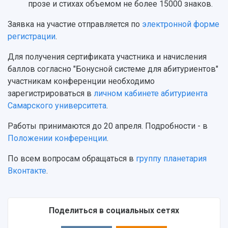
Учебный аэродром
прозе и стихах объемом не более 15000 знаков.
Центр истории авиационных двигателей
Заявка на участие отправляется по
электронной форме
Ботанический сад
регистрации
.
Умный дом бабочек
Международный межвузовский кампус
Для получения сертификата участника и начисления
Сведения об образовательной организации
баллов согласно "Бонусной системе для абитуриентов"
участникам конференции необходимо
Официальные документы
зарегистрироваться в
личном кабинете абитуриента
Самарского университета
.
Работы принимаются до 20 апреля. Подробности - в
Положении конференции
.
По всем вопросам обращаться в
группу планетария
Вконтакте
.
Поделиться в социальных сетях