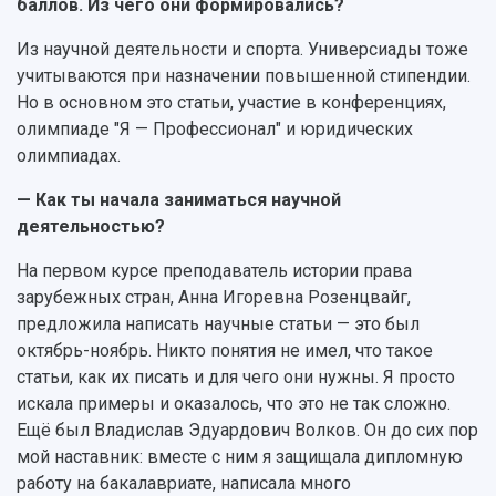
Журналы Самарского университета
баллов. Из чего они формировались?
Противодействие COVID-19
Научные конференции
Кампус
Из научной деятельности и спорта. Универсиады тоже
Патенты
учитываются при назначении повышенной стипендии.
3D-тур по университету
Публикации и издания
Но в основном это статьи, участие в конференциях,
Музеи
Отчеты о проведенных конференциях
олимпиаде "Я — Профессионал" и юридических
Учебный аэродром
олимпиадах.
Центр истории авиационных двигателей
Ботанический сад
— Как ты начала заниматься научной
Умный дом бабочек
деятельностью?
Международный межвузовский кампус
На первом курсе преподаватель истории права
Сведения об образовательной организации
зарубежных стран, Анна Игоревна Розенцвайг,
предложила написать научные статьи — это был
Официальные документы
октябрь-ноябрь. Никто понятия не имел, что такое
статьи, как их писать и для чего они нужны. Я просто
искала примеры и оказалось, что это не так сложно.
Ещё был Владислав Эдуардович Волков. Он до сих пор
мой наставник: вместе с ним я защищала дипломную
работу на бакалавриате, написала много