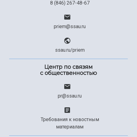
8 (846) 267-48-67
priem@ssau.ru
ssau.ru/priem
Центр по связям
с общественностью
pr@ssau.ru
Требования к новостным
материалам