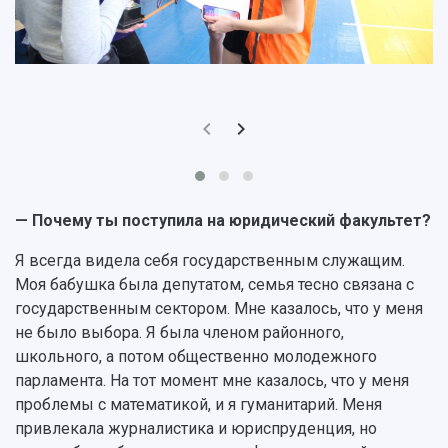
НАЗАД
Об университете
Новости
Образование
Научно-исследовательская деятельность
— Почему ты поступила на юридический факультет?
История
Главные новости
Почему я выбираю Самарский университет?
Основные научные направления
Ключевые факты
Бортжурнал
Абитуриенту
Научные школы и ведущие научные коллектив
Я всегда видела себя государственным служащим.
Рейтинги
Объявления
Бакалавриат и специалитет
Диссертационные советы
Моя бабушка была депутатом, семья тесно связана с
События
Магистратура
Подготовка научных кадров
государственным сектором. Мне казалось, что у меня
Руководство
Аспирантура
Конкурс на замещение должностей научных
не было выбора. Я была членом районного,
СМИ об университете
Наблюдательный совет
Формы обучения
работников
школьного, а потом общественно молодежного
Попечительский совет
Учебные планы
Научно-технический совет
Пресс-центр
парламента. На тот момент мне казалось, что у меня
Ученый совет
Дополнительное образование
проблемы с математикой, и я гуманитарий. Меня
Научные проекты и темы
Газета "Полет"
Ректорат
привлекала журналистика и юриспруденция, но
Институты и факультеты
Газета "Самарский университет"