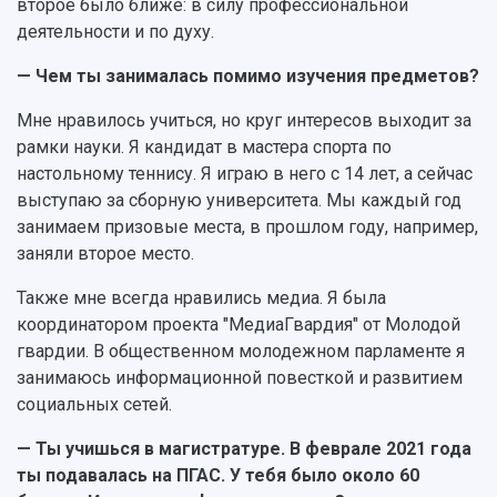
Кадровый резерв
Аспирантура и докторантура
второе было ближе: в силу профессиональной
Мы в соцсетях
Образовательные программы
деятельности и по духу.
Персоналии
Справочные материалы
Мультимедиа
— Чем ты занималась помимо изучения предметов?
Профессорско-преподавательский состав
Сотрудники и преподаватели
Научная инфраструктура
Расписание занятий
Заслуженные деятели
Мне нравилось учиться, но круг интересов выходит за
Подкасты
Научно-исследовательские подразделения
рамки науки. Я кандидат в мастера спорта по
Структура университета
Стипендии
Структурная схема управления научно-
Просветительский проект "Одержимы наукой
настольному теннису. Я играю в него с 14 лет, а сейчас
Институты и факультеты
исследовательской деятельностью
выступаю за сборную университета. Мы каждый год
Тестирование иностранных граждан на
Кафедры
Материальная база
знание русского языка, истории России и
занимаем призовые места, в прошлом году, например,
Научные подразделения
Подразделения научного обслуживания
основ законодательства РФ
заняли второе место.
Отделы и службы
Организационные документы
Общественные организации
Платные образовательные услуги
Также мне всегда нравились медиа. Я была
Результаты научно-исследовательской
Институт искусственного интеллекта
координатором проекта "МедиаГвардия" от Молодой
Скидки на обучение
деятельности
Инжиниринговый центр
гвардии. В общественном молодежном парламенте я
Научно-технические разработки
Подготовительные курсы
Аграрный карбоновый полигон
занимаюсь информационной повесткой и развитием
Конкурсы научных проектов и грантов
Архив
социальных сетей.
Областной конкурс "Молодой учёный"
Библиотека
Фирменный стиль
Отчеты о научно-исследовательской
— Ты учишься в магистратуре. В феврале 2021 года
Видеолекции
деятельности
ты подавалась на ПГАС. У тебя было около 60
Устойчивое развитие