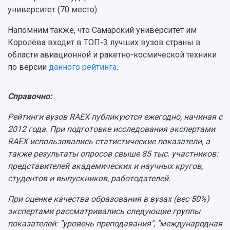
Публикации и издания
университет (70 место).
Музеи
Отчеты о проведенных конференциях
Учебный аэродром
Напомним также, что Самарский университет им
Центр истории авиационных двигателей
Королёва входит в ТОП-3 лучших вузов страны в
Ботанический сад
области авиационной и ракетно-космической техники
Умный дом бабочек
по версии
данного рейтинга
.
Международный межвузовский кампус
Сведения об образовательной организации
Справочно:
Официальные документы
Рейтинги вузов RAEX публикуются ежегодно, начиная с
2012 года. При подготовке исследования экспертами
RAEX использовались статистические показатели, а
также результаты опросов свыше 85 тыс. участников:
представителей академических и научных кругов,
студентов и выпускников, работодателей.
При оценке качества образования в вузах (вес 50%)
экспертами рассматривались следующие группы
показателей: "уровень преподавания", "международная