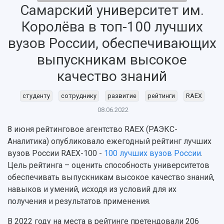
Самарский университет им.
Королёва в топ-100 лучших
вузов России, обеспечивающих
НАЗАД
выпускникам высокое
Об университете
Новости
Образование
Научно-исследовательская деятельность
качество знаний
История
Главные новости
Почему я выбираю Самарский университет?
Основные научные направления
Ключевые факты
Бортжурнал
Абитуриенту
Научные школы и ведущие научные коллектив
студенту
сотруднику
развитие
рейтинги
RAEX
Рейтинги
Объявления
Бакалавриат и специалитет
Диссертационные советы
08.06.2022
События
Магистратура
Подготовка научных кадров
Руководство
Аспирантура
Конкурс на замещение должностей научных
8 июня рейтинговое агентство RAEX (РАЭКС-
СМИ об университете
Наблюдательный совет
Формы обучения
работников
Аналитика) опубликовало ежегодный рейтинг лучших
Попечительский совет
Учебные планы
Научно-технический совет
вузов России RAEX-100 -
100 лучших вузов России
.
Пресс-центр
Ученый совет
Дополнительное образование
Цель рейтинга – оценить способность университетов
Научные проекты и темы
Газета "Полет"
Ректорат
обеспечивать выпускникам высокое качество знаний,
Институты и факультеты
Газета "Самарский университет"
навыков и умений, исходя из условий для их
Кадровый резерв
Аспирантура и докторантура
Мы в соцсетях
получения и результатов применения.
Образовательные программы
Персоналии
Справочные материалы
В 2022 году на места в рейтинге претендовали 206
Мультимедиа