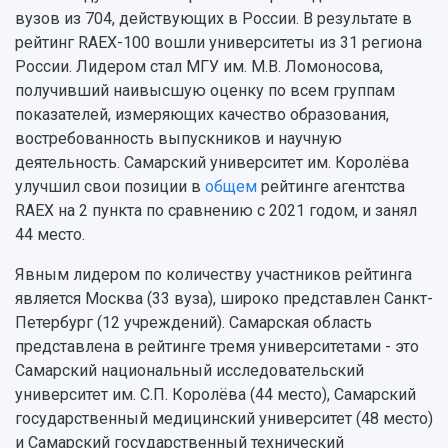
Профессорско-преподавательский состав
Сотрудники и преподаватели
вузов из 704, действующих в России. В результате в
Научная инфраструктура
Расписание занятий
Заслуженные деятели
Подкасты
рейтинг RAEX-100 вошли университеты из 31 региона
Научно-исследовательские подразделения
России. Лидером стал МГУ им. М.В. Ломоносова,
Структура университета
Стипендии
Структурная схема управления научно-
Просветительский проект "Одержимы наукой
получивший наивысшую оценку по всем группам
Институты и факультеты
исследовательской деятельностью
Тестирование иностранных граждан на
показателей, измеряющих качество образования,
Кафедры
Материальная база
знание русского языка, истории России и
востребованность выпускников и научную
Научные подразделения
Подразделения научного обслуживания
основ законодательства РФ
деятельность. Самарский университет им. Королёва
Отделы и службы
Организационные документы
улучшил свои позиции в
общем
рейтинге агентства
Общественные организации
Платные образовательные услуги
Результаты научно-исследовательской
RAEX на 2 пункта по сравнению с 2021 годом, и занял
Институт искусственного интеллекта
Скидки на обучение
деятельности
44 место.
Инжиниринговый центр
Научно-технические разработки
Подготовительные курсы
Аграрный карбоновый полигон
Явным лидером по количеству участников рейтинга
Конкурсы научных проектов и грантов
Архив
является Москва (33 вуза), широко представлен Санкт-
Областной конкурс "Молодой учёный"
Библиотека
Петербург (12 учреждений). Самарская область
Фирменный стиль
Отчеты о научно-исследовательской
представлена в рейтинге тремя университетами - это
Видеолекции
деятельности
Самарский национальный исследовательский
Устойчивое развитие
Журналы Самарского университета
университет им. С.П. Королёва (44 место), Самарский
Противодействие COVID-19
Научные конференции
Кампус
государственный медицинский университет (48 место)
Патенты
и Самарский государственный технический
3D-тур по университету