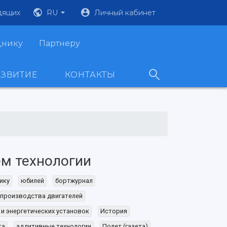
дящих
RU
Личный кабинет
днику
Партнеру
АЗВИТИЕ
КОНТАКТЫ
м технологии
ику
юбилей
бортжурнал
 производства двигателей
 и энергетических установок
История
та
аддитивные технологии
Полет (газета)