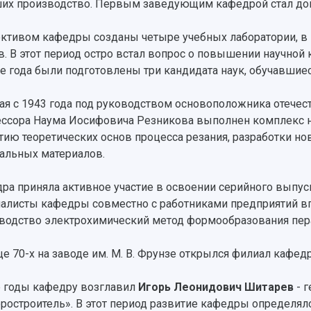
их производство. Первым заведующим кафедрой стал доце
ктивом кафедры созданы четыре учебных лаборатории, в к
в. В этот период остро встал вопрос о повышении научной
е года были подготовлены три кандидата наук, обучавшие
ая с 1943 года под руководством основоположника отечеств
ссора Наума Иосифовича Резникова выполнен комплекс н
тию теоретических основ процесса резания, разработки н
альных материалов.
ра приняла активное участие в освоении серийного выпус
алисты кафедры совместно с работниками предприятий в
водство электрохимический метод формообразования пер
це 70-х на заводе им. М. В. Фрунзе открылся филиал кафед
е годы кафедру возглавил
Игорь Леонидович Шитарев
- 
ростроитель». В этот период развитие кафедры определял