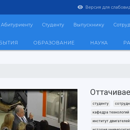
Версия для слабови
Абитуриенту
Студенту
Выпускнику
Сотру
ОБЫТИЯ
ОБРАЗОВАНИЕ
НАУКА
Р
Оттачивае
студенту
сотрудн
кафедра технологий
институт двигателей
история университе