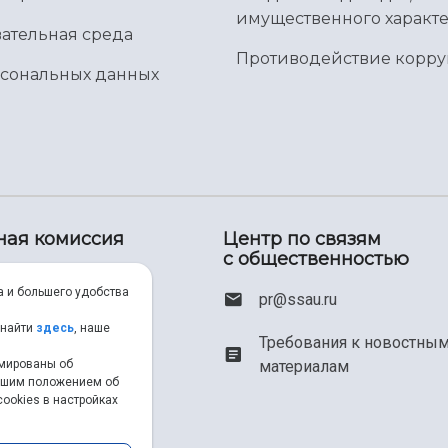
имущественного характе
ательная среда
Противодействие корр
рсональных данных
ная комиссия
Центр по связям
с общественностью
00) 550-34-35
а и большего удобства
pr@ssau.ru
46) 267-48-67
 найти
здесь
, наше
Требования к новостны
материалам
рмированы об
em@ssau.ru
нашим положением об
ookies в настройках
.ru/priem