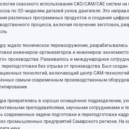
ологии сквозного использования CAD/CAM/CAE систем на 
ссов по 3D-моделям деталей узлов двигателя. Это напра
ния различных программных продуктов и создания цифров
водственного процесса, включая получение заготовок, ра
оль.
ру ждало техническое перевооружение, разрабатывались 
товки инженеров-организаторов и инженеров-экономисто
го» производства. Развивалось и международное сотрудн
 переподготовки без отрыва от производства. Был создан
ационных технологий, включающий центр САМ-технологий 
ённых самым современным производственным оборудова
типирования.
ра превратилась в хорошо оснащённое подразделение, у
ективными преподавателями, научными сотрудниками и те
ь современные задачи подготовки и переподготовки кадро
сех промышленных предприятий Самарского региона. На ка
дата наук.