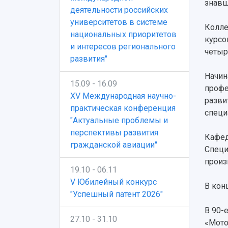
знавш
деятельности российских
университетов в системе
Колле
национальных приоритетов
курсо
и интересов регионального
четыр
развития"
Начин
15.09 - 16.09
профе
XV Международная научно-
разви
практическая конференция
специ
"Актуальные проблемы и
перспективы развития
Кафед
гражданской авиации"
Специ
произ
19.10 - 06.11
V Юбилейный конкурс
В кон
"Успешный патент 2026"
В 90-
27.10 - 31.10
«Мото