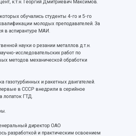
нт, к.т.н. Георгий Дмитриевич Максимов.
оторых обучались студенты 4-го и 5-го
 квалификации молодых преподавателей. За
ся в аспирантуре МАИ.
енной науки о резании металлов д.т.н.
аучно-исследовательских работ по
овых методов механической обработки
ка газотурбинных и ракетных двигателей.
первые в СССР внедрили в серийное
а лопаток ГТД.
ры.
генеральный директор ОАО
ось разработкой и практическим освоением