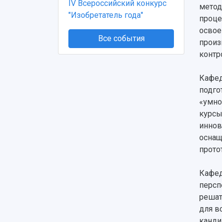
IV Всероссийский конкурс
метод
"Изобретатель года"
проце
освое
Все события
произ
контр
Кафед
подго
«умно
курсы
иннов
оснащ
прото
Кафед
персп
решат
для в
канди