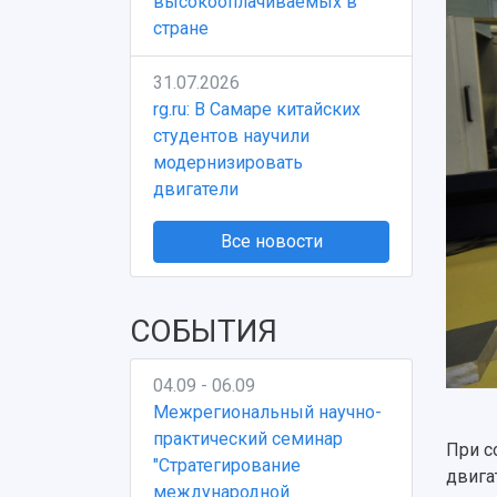
высокооплачиваемых в
стране
31.07.2026
rg.ru: В Самаре китайских
студентов научили
модернизировать
двигатели
Все новости
СОБЫТИЯ
04.09 - 06.09
Межрегиональный научно-
практический семинар
При с
"Стратегирование
двига
международной