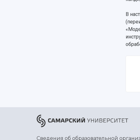
В нас
(пере
«Моде
инстр
обраб
Сведения об образовательной органи